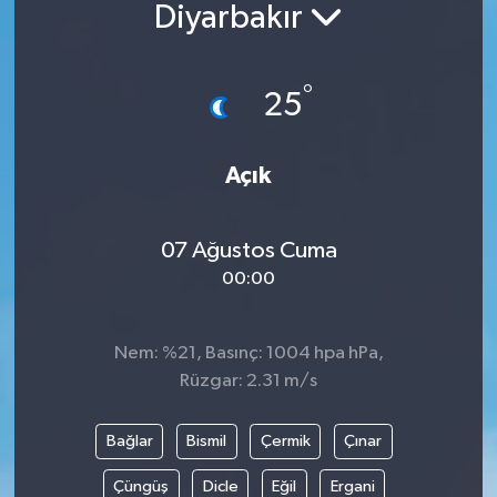
Diyarbakır
Güncel
°
Kültür & Sanat
25
Magazin
Açık
Resmi İlan
07 Ağustos Cuma
Sağlık & Yaşam
00:00
Siyaset
Nem: %21, Basınç: 1004 hpa hPa,
Spor
Rüzgar: 2.31 m/s
Bağlar
Bismil
Çermik
Çınar
Çüngüş
Dicle
Eğil
Ergani