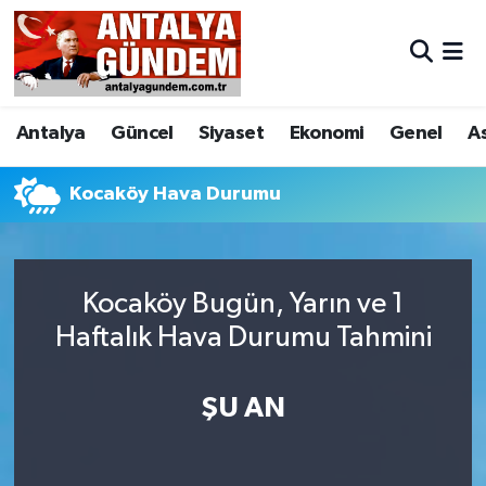
Antalya
Antalya Nöbetçi Eczaneler
Antalya
Güncel
Siyaset
Ekonomi
Genel
A
Asayiş
Antalya Hava Durumu
Bilim & Teknoloji
Antalya Namaz Vakitleri
Kocaköy Hava Durumu
Bölge
Antalya Trafik Yoğunluk Haritası
Kocaköy Bugün, Yarın ve 1
EĞİTİM
Süper Lig Puan Durumu ve Fikstür
Haftalık Hava Durumu Tahmini
Ekonomi
Tüm Manşetler
ŞU AN
Genel
Son Dakika Haberleri
Görüntülü Haber
Haber Arşivi