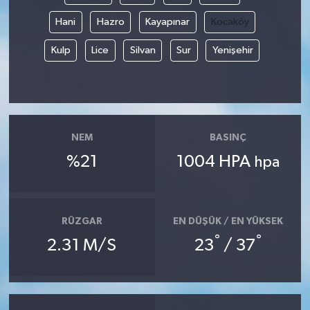
Hani
Hazro
Kayapınar
Kocaköy
Kulp
Lice
Silvan
Sur
Yenişehir
NEM
BASINÇ
%21
1004 HPA
hpa
RÜZGAR
EN DÜŞÜK / EN YÜKSEK
°
°
2.31 M/S
23
/ 37