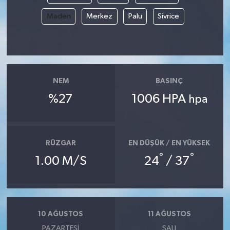
Maden
Merkez
Palu
Sivrice
NEM
BASINÇ
%27
1006 HPA
hpa
RÜZGAR
EN DÜŞÜK / EN YÜKSEK
°
°
1.00 M/S
24
/ 37
10 AĞUSTOS
11 AĞUSTOS
PAZARTESI
SALI