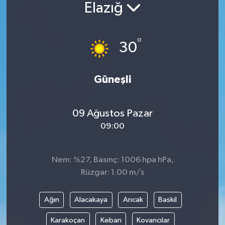
Elazığ
Güncel
°
Kültür & Sanat
30
Magazin
Güneşli
Resmi İlan
09 Ağustos Pazar
Sağlık & Yaşam
09:00
Siyaset
Nem: %27, Basınç: 1006 hpa hPa,
Spor
Rüzgar: 1.00 m/s
Ağın
Alacakaya
Arıcak
Baskil
Karakoçan
Keban
Kovancılar