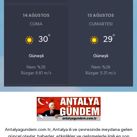
14 AĞUSTOS
15 AĞUSTOS
CUMA
CUMARTESI
°
°
30
29
Güneşli
Güneşli
Nem: %26
Nem: %26
Rüzgar: 6.81 m/s
Rüzgar: 5.31 m/s
Antalyagundem.com.tr, Antalya ili ve çevresinde meydana gelen
güncel olaylar, haberler, etkinlikler ve gelişmelerle ilgili en son