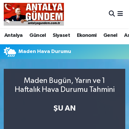
Antalya
Antalya Nöbetçi Eczaneler
Antalya
Güncel
Siyaset
Ekonomi
Genel
A
Asayiş
Antalya Hava Durumu
Bilim & Teknoloji
Antalya Namaz Vakitleri
Maden Hava Durumu
Bölge
Antalya Trafik Yoğunluk Haritası
Maden Bugün, Yarın ve 1
EĞİTİM
Süper Lig Puan Durumu ve Fikstür
Haftalık Hava Durumu Tahmini
Ekonomi
Tüm Manşetler
ŞU AN
Genel
Son Dakika Haberleri
Görüntülü Haber
Haber Arşivi