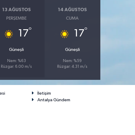
13 AĞUSTOS
14 AĞUSTOS
PERŞEMBE
CUMA
°
°
17
17
Güneşli
Güneşli
Nem: %63
Nem: %59
Rüzgar: 6.00 m/s
Rüzgar: 4.31 m/s
esi
İletişim
Antalya Gündem