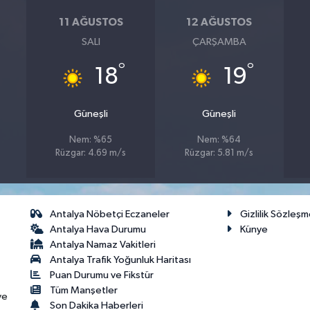
11 AĞUSTOS
12 AĞUSTOS
SALI
ÇARŞAMBA
°
°
18
19
Güneşli
Güneşli
Nem: %65
Nem: %64
Rüzgar: 4.69 m/s
Rüzgar: 5.81 m/s
Antalya Nöbetçi Eczaneler
Gizlilik Sözleşm
Antalya Hava Durumu
Künye
Antalya Namaz Vakitleri
Antalya Trafik Yoğunluk Haritası
Puan Durumu ve Fikstür
Tüm Manşetler
ve
Son Dakika Haberleri