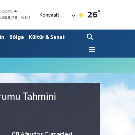
°
ITCOIN
26
Konyaaltı
4.959,79
%1.11
OLAR
7,7436
%0.18
URO
in
Bölge
Kültür & Sanat
5,2510
%0.32
TERLİN
4,4811
%0.38
RAM ALTIN
660.55
%0.03
İST100
3.779
%-14
urumu Tahmini
08 Ağustos Cumartesi