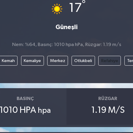
°
17
Güneşli
Nem: %64, Basınç: 1010 hpa hPa, Rüzgar: 1.19 m/s
Kemah
Kemaliye
Merkez
Otlukbeli
Refahiye
Te
BASINÇ
RÜZGAR
1010 HPA
1.19 M/S
hpa