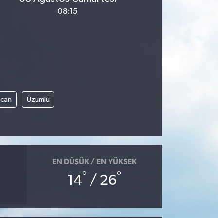
08:15
rcan
Üzümlü
EN DÜŞÜK / EN YÜKSEK
°
°
14
/ 26