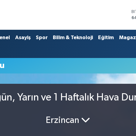
B
6
D
4
E
enel
Asayiş
Spor
Bilim & Teknoloji
Eğitim
Magaz
5
S
6
G
mu
6
B
1
ün, Yarın ve 1 Haftalık Hava D
Erzincan