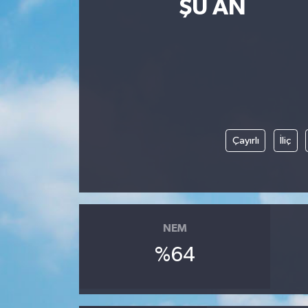
ŞU AN
Güncel
Kültür & Sanat
Magazin
Resmi İlan
Çayırlı
İliç
Sağlık & Yaşam
Siyaset
NEM
Spor
%64