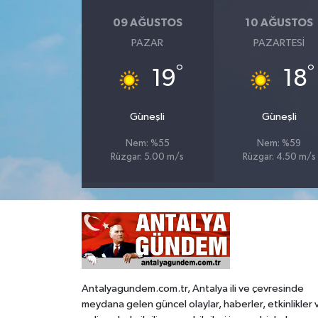
09 AĞUSTOS
10 AĞUSTOS
PAZAR
PAZARTESI
°
°
19
18
Güneşli
Güneşli
Nem: %55
Nem: %59
Rüzgar: 5.00 m/s
Rüzgar: 4.50 m/s
Antalyagundem.com.tr, Antalya ili ve çevresinde
meydana gelen güncel olaylar, haberler, etkinlikler 