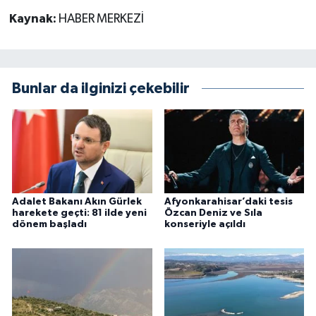
Kaynak:
HABER MERKEZİ
Bunlar da ilginizi çekebilir
Adalet Bakanı Akın Gürlek
Afyonkarahisar’daki tesis
harekete geçti: 81 ilde yeni
Özcan Deniz ve Sıla
dönem başladı
konseriyle açıldı