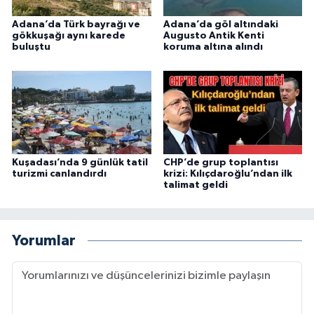
Adana’da Türk bayrağı ve
Adana’da göl altındaki
gökkuşağı aynı karede
Augusto Antik Kenti
buluştu
koruma altına alındı
Kuşadası’nda 9 günlük tatil
CHP’de grup toplantısı
turizmi canlandırdı
krizi: Kılıçdaroğlu’ndan ilk
talimat geldi
Yorumlar