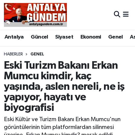
Antalya
Antalya Nöbetçi Eczaneler
Antalya
Güncel
Siyaset
Ekonomi
Genel
A
Asayiş
Antalya Hava Durumu
Bilim & Teknoloji
Antalya Namaz Vakitleri
HABERLER
GENEL
Eski Turizm Bakanı Erkan
Bölge
Antalya Trafik Yoğunluk Haritası
Mumcu kimdir, kaç
yaşında, aslen nereli, ne iş
EĞİTİM
Süper Lig Puan Durumu ve Fikstür
yapıyor, hayatı ve
Ekonomi
Tüm Manşetler
biyografisi
Genel
Son Dakika Haberleri
Eski Kültür ve Turizm Bakanı Erkan Mumcu'nun
görüntülerinin tüm platformlardan silinmesi
Görüntülü Haber
Haber Arşivi