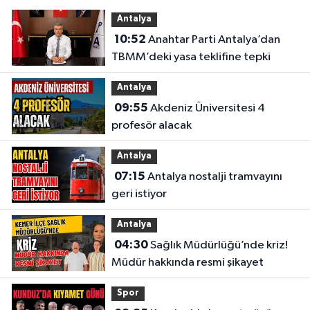
Antalya
10:52
Anahtar Parti Antalya’dan
TBMM’deki yasa teklifine tepki
Antalya
09:55
Akdeniz Üniversitesi 4
profesör alacak
Antalya
07:15
Antalya nostalji tramvayını
geri istiyor
Antalya
04:30
Sağlık Müdürlüğü’nde kriz!
Müdür hakkında resmi şikayet
Spor