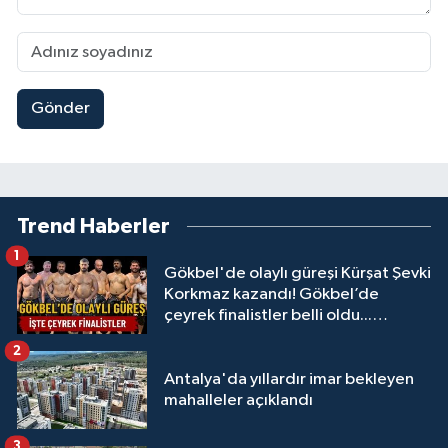
Gönder
Trend Haberler
1
Gökbel'de olaylı güreşi Kürşat Şevki
Korkmaz kazandı! Gökbel’de
çeyrek finalistler belli oldu...
Megastar Ali Gürbüz elendi!
2
Antalya'da yıllardır imar bekleyen
mahalleler açıklandı
3