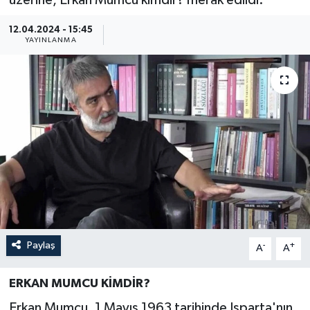
üzerine, Erkan Mumcu kimdir? merak edildi.
Güncel
12.04.2024 - 15:45
YAYINLANMA
Kültür & Sanat
Magazin
Resmi İlan
Sağlık & Yaşam
Siyaset
Spor
Paylaş
-
+
A
A
ERKAN MUMCU KİMDİR?
Erkan Mumcu, 1 Mayıs 1963 tarihinde Isparta'nın