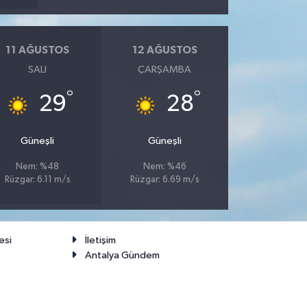
11 AĞUSTOS
12 AĞUSTOS
SALI
ÇARŞAMBA
°
°
29
28
Güneşli
Güneşli
Nem: %48
Nem: %46
Rüzgar: 6.11 m/s
Rüzgar: 6.69 m/s
esi
İletişim
Antalya Gündem