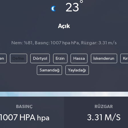
°
23
Açık
Nem: %81, Basınç: 1007 hpa hPa, Rüzgar: 3.31 m/s
en
Defne
Dörtyol
Erzin
Hassa
İskenderun
Kı
Samandağ
Yayladağı
BASINÇ
RÜZGAR
1007 HPA
3.31 M/S
hpa