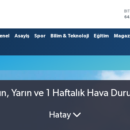
BI
64
DO
47
EU
enel
Asayiş
Spor
Bilim & Teknoloji
Eğitim
Magaz
55
ST
64
GR
65
Bİ
13
, Yarın ve 1 Haftalık Hava Du
Hatay