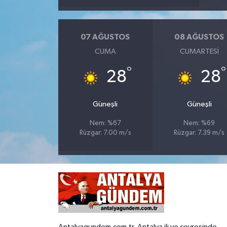
07 AĞUSTOS
08 AĞUSTOS
CUMA
CUMARTESI
°
°
28
28
Güneşli
Güneşli
Nem: %67
Nem: %69
Rüzgar: 7.00 m/s
Rüzgar: 7.39 m/s
Antalyagundem.com.tr, Antalya ili ve çevresinde