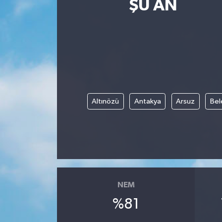
ŞU AN
Güncel
Kültür & Sanat
Magazin
Resmi İlan
Altınözü
Antakya
Arsuz
Bel
Sağlık & Yaşam
Siyaset
Spor
NEM
%81