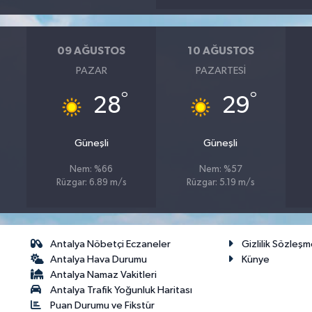
09 AĞUSTOS
10 AĞUSTOS
PAZAR
PAZARTESI
°
°
28
29
Güneşli
Güneşli
Nem: %66
Nem: %57
Rüzgar: 6.89 m/s
Rüzgar: 5.19 m/s
Antalya Nöbetçi Eczaneler
Gizlilik Sözleşm
Antalya Hava Durumu
Künye
Antalya Namaz Vakitleri
Antalya Trafik Yoğunluk Haritası
Puan Durumu ve Fikstür