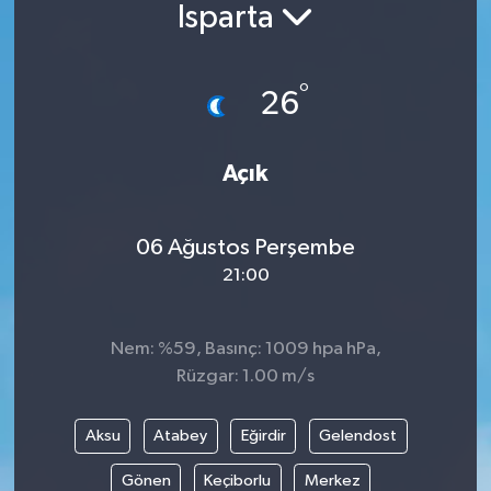
Isparta
Güncel
°
Kültür & Sanat
26
Magazin
Açık
Resmi İlan
06 Ağustos Perşembe
Sağlık & Yaşam
21:00
Siyaset
Nem: %59, Basınç: 1009 hpa hPa,
Spor
Rüzgar: 1.00 m/s
Aksu
Atabey
Eğirdir
Gelendost
Gönen
Keçiborlu
Merkez