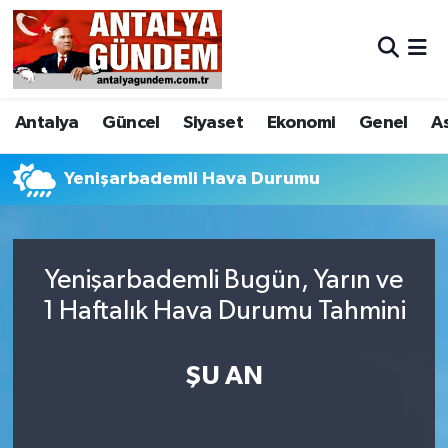
Antalya
Antalya Nöbetçi Eczaneler
Antalya
Güncel
Siyaset
Ekonomi
Genel
A
Asayiş
Antalya Hava Durumu
Bilim & Teknoloji
Antalya Namaz Vakitleri
Yenişarbademli Hava Durumu
Bölge
Antalya Trafik Yoğunluk Haritası
Yenişarbademli Bugün, Yarın ve
EĞİTİM
Süper Lig Puan Durumu ve Fikstür
1 Haftalık Hava Durumu Tahmini
Ekonomi
Tüm Manşetler
ŞU AN
Genel
Son Dakika Haberleri
Görüntülü Haber
Haber Arşivi