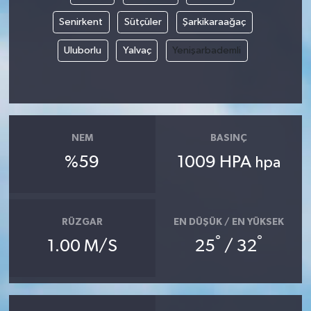
Senirkent
Sütçüler
Şarkikaraağaç
Uluborlu
Yalvaç
Yenişarbademli
NEM
BASINÇ
%59
1009 HPA
hpa
RÜZGAR
EN DÜŞÜK / EN YÜKSEK
°
°
1.00 M/S
25
/ 32