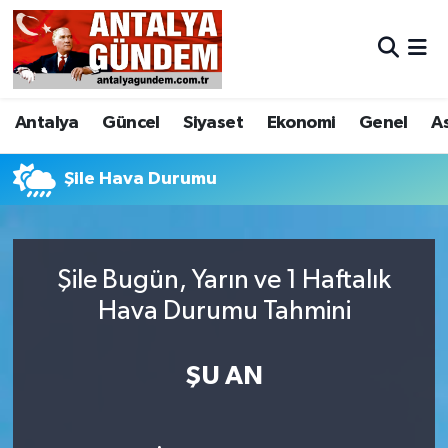
Antalya
Antalya Nöbetçi Eczaneler
Antalya
Güncel
Siyaset
Ekonomi
Genel
A
Asayiş
Antalya Hava Durumu
Bilim & Teknoloji
Antalya Namaz Vakitleri
Şile Hava Durumu
Bölge
Antalya Trafik Yoğunluk Haritası
Şile Bugün, Yarın ve 1 Haftalık
EĞİTİM
Süper Lig Puan Durumu ve Fikstür
Hava Durumu Tahmini
Ekonomi
Tüm Manşetler
ŞU AN
Genel
Son Dakika Haberleri
Görüntülü Haber
Haber Arşivi