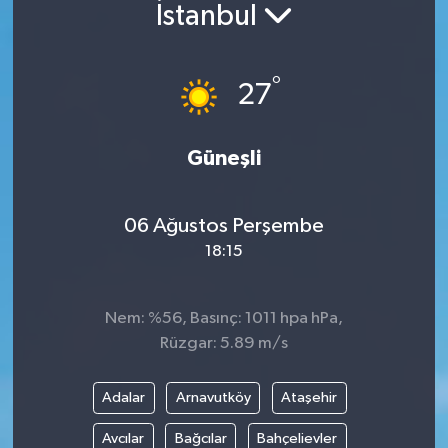
İstanbul
Güncel
°
Kültür & Sanat
27
Magazin
Güneşli
Resmi İlan
06 Ağustos Perşembe
Sağlık & Yaşam
18:15
Siyaset
Nem: %56, Basınç: 1011 hpa hPa,
Spor
Rüzgar: 5.89 m/s
Adalar
Arnavutköy
Ataşehir
Avcılar
Bağcılar
Bahçelievler