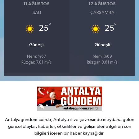
11 AĞUSTOS
12 AĞUSTOS
SALI
ÇARŞAMBA
°
°
25
25
Güneşli
Güneşli
Nem: %67
Nem: %69
Rüzgar: 7.81 m/s
Rüzgar: 8.61 m/s
Antalyagundem.com.tr, Antalya ili ve çevresinde meydana gelen
güncel olaylar, haberler, etkinlikler ve gelişmelerle ilgili en son
bilgileri içeren bir haber kaynağıdır.