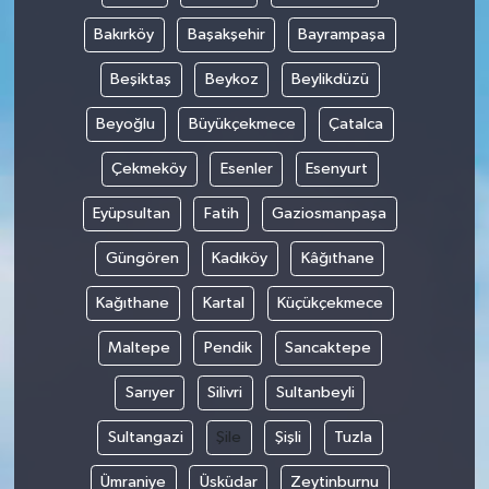
Bakırköy
Başakşehir
Bayrampaşa
Beşiktaş
Beykoz
Beylikdüzü
Beyoğlu
Büyükçekmece
Çatalca
Çekmeköy
Esenler
Esenyurt
Eyüpsultan
Fatih
Gaziosmanpaşa
Güngören
Kadıköy
Kâğıthane
Kağıthane
Kartal
Küçükçekmece
Maltepe
Pendik
Sancaktepe
Sarıyer
Silivri
Sultanbeyli
Sultangazi
Şile
Şişli
Tuzla
Ümraniye
Üsküdar
Zeytinburnu