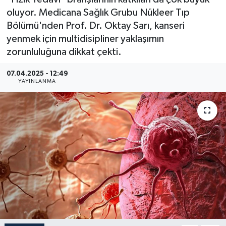
oluyor. Medicana Sağlık Grubu Nükleer Tıp
Güncel
Bölümü'nden Prof. Dr. Oktay Sarı, kanseri
yenmek için multidisipliner yaklaşımın
Kültür & Sanat
zorunluluğuna dikkat çekti.
Magazin
07.04.2025 - 12:49
YAYINLANMA
Resmi İlan
Sağlık & Yaşam
Siyaset
Spor