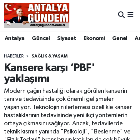
Antalya
Antalya Nöbetçi Eczaneler
Antalya
Güncel
Siyaset
Ekonomi
Genel
A
Asayiş
Antalya Hava Durumu
Bilim & Teknoloji
Antalya Namaz Vakitleri
HABERLER
SAĞLIK & YAŞAM
Kansere karşı ‘PBF'
Bölge
Antalya Trafik Yoğunluk Haritası
yaklaşımı
EĞİTİM
Süper Lig Puan Durumu ve Fikstür
Modern çağın hastalığı olarak görülen kanserin
tanı ve tedavisinde çok önemli gelişmeler
Ekonomi
Tüm Manşetler
yaşanıyor. Teknolojinin ilerlemesi özellikle kanser
hastalıklarının tedavisinde yenilikçi yöntemlerin
Genel
Son Dakika Haberleri
ortaya çıkmasını sağlıyor. Ancak, tedavilerde
teknik kısmın yanında "Psikoloji", "Beslenme" ve
Görüntülü Haber
Haber Arşivi
"Fizik Tedavi" branşlarının katkıları da çok büyük