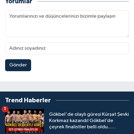
Yorumlar
Gönder
Trend Haberler
1
Gökbel'de olaylı güreşi Kürşat Şevki
Korkmaz kazandı! Gökbel’de
çeyrek finalistler belli oldu...
Megastar Ali Gürbüz elendi!