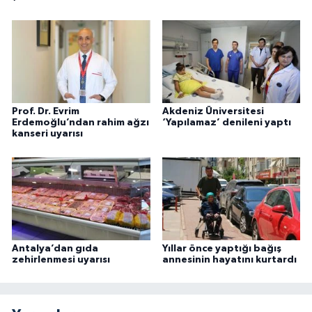
Prof. Dr. Evrim
Akdeniz Üniversitesi
Erdemoğlu’ndan rahim ağzı
‘Yapılamaz’ denileni yaptı
kanseri uyarısı
Antalya’dan gıda
Yıllar önce yaptığı bağış
zehirlenmesi uyarısı
annesinin hayatını kurtardı