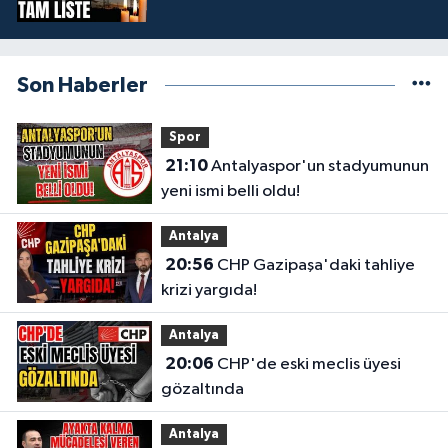
Son Haberler
Spor
21:10
Antalyaspor'un stadyumunun
yeni ismi belli oldu!
Antalya
20:56
CHP Gazipaşa'daki tahliye
krizi yargıda!
Antalya
20:06
CHP'de eski meclis üyesi
gözaltında
Antalya