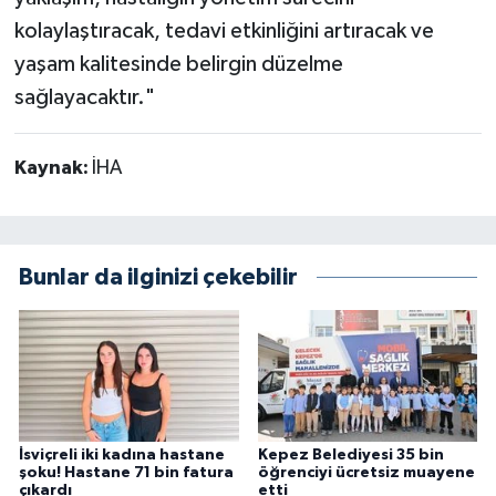
kolaylaştıracak, tedavi etkinliğini artıracak ve
yaşam kalitesinde belirgin düzelme
sağlayacaktır."
Kaynak:
İHA
Bunlar da ilginizi çekebilir
İsviçreli iki kadına hastane
Kepez Belediyesi 35 bin
şoku! Hastane 71 bin fatura
öğrenciyi ücretsiz muayene
çıkardı
etti