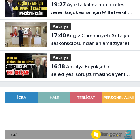
19:27
Ayakta kalma mücadelesi
veren küçük esnaf için Milletvekili
Kaya'dan Meclis'te çağrı
Antalya
17:40
Kırgız Cumhuriyeti Antalya
Başkonsolosu’ndan anlamlı ziyaret
Antalya
16:18
Antalya Büyükşehir
Belediyesi soruşturmasında yeni
gelişme