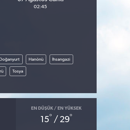
02:45
Doğanyurt
Hanönü
İhsangazi
rü
Tosya
EN DÜŞÜK / EN YÜKSEK
°
°
15
/ 29