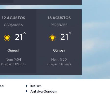
12 AĞUSTOS
13 AĞUSTOS
ÇARŞAMBA
PERŞEMBE
°
°
21
21
Güneşli
Güneşli
Nem: %54
Nem: %50
Rüzgar: 6.89 m/s
Rüzgar: 5.61 m/s
esi
İletişim
Antalya Gündem