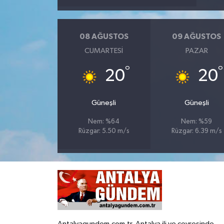
08 AĞUSTOS
09 AĞUSTOS
CUMARTESI
PAZAR
°
°
20
20
Güneşli
Güneşli
Nem: %64
Nem: %59
Rüzgar: 5.50 m/s
Rüzgar: 6.39 m/s
Antalyagundem.com.tr, Antalya ili ve çevresinde