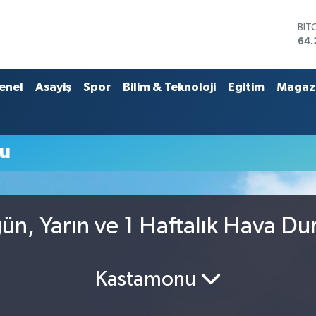
BIT
64.
DO
47,
EU
enel
Asayiş
Spor
Bilim & Teknoloji
Eğitim
Magaz
55
STE
64,
GRA
u
651
BİS
13.
n, Yarın ve 1 Haftalık Hava D
Kastamonu