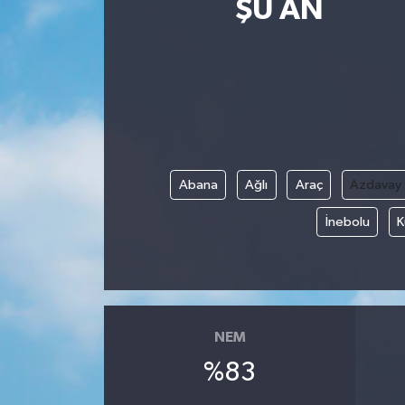
ŞU AN
Güncel
Kültür & Sanat
Magazin
Resmi İlan
Abana
Ağlı
Araç
Azdavay
Sağlık & Yaşam
İnebolu
K
Siyaset
Spor
NEM
%83