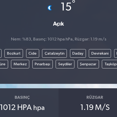
°
15
Açık
Nem: %83, Basınç: 1012 hpa hPa, Rüzgar: 1.19 m/s
Bozkurt
Cide
Çatalzeytin
Daday
Devrekani
üre
Merkez
Pınarbaşı
Seydiler
Şenpazar
Taşköp
BASINÇ
RÜZGAR
1012 HPA
1.19 M/S
hpa