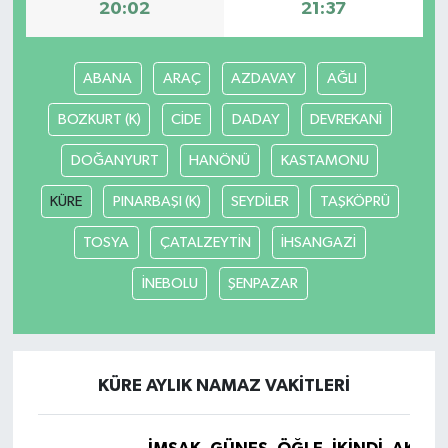
20:02
21:37
ABANA
ARAÇ
AZDAVAY
AĞLI
BOZKURT (K)
CİDE
DADAY
DEVREKANİ
DOĞANYURT
HANÖNÜ
KASTAMONU
KÜRE
PINARBAŞI (K)
SEYDİLER
TAŞKÖPRÜ
TOSYA
ÇATALZEYTİN
İHSANGAZİ
İNEBOLU
ŞENPAZAR
KÜRE AYLIK NAMAZ VAKITLERI