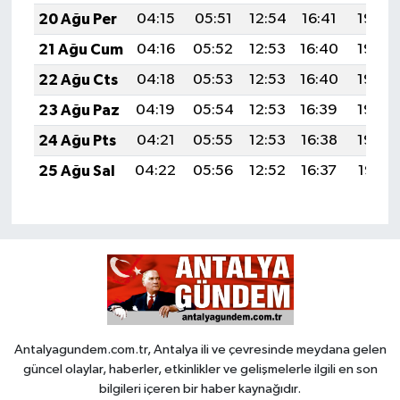
20 Ağu Per
04:15
05:51
12:54
16:41
19:46
21 Ağu Cum
04:16
05:52
12:53
16:40
19:45
22 Ağu Cts
04:18
05:53
12:53
16:40
19:43
23 Ağu Paz
04:19
05:54
12:53
16:39
19:42
24 Ağu Pts
04:21
05:55
12:53
16:38
19:40
25 Ağu Sal
04:22
05:56
12:52
16:37
19:38
Antalyagundem.com.tr, Antalya ili ve çevresinde meydana gelen
güncel olaylar, haberler, etkinlikler ve gelişmelerle ilgili en son
bilgileri içeren bir haber kaynağıdır.