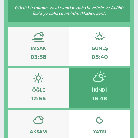
Güçlü bir mümin, zayıf olandan daha hayırlıdır ve Allâhü
Güncel
Teâlâ'ya daha sevimlidir. (Hadis-i şerif)
Kültür & Sanat
Magazin
İMSAK
GÜNEŞ
03:58
05:40
Resmi İlan
Sağlık & Yaşam
Siyaset
ÖĞLE
İKINDI
12:56
16:48
Spor
AKŞAM
YATSI