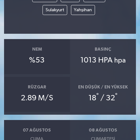
Sulakyurt
Yahşihan
NEM
BASINÇ
%53
1013 HPA
hpa
RÜZGAR
EN DÜŞÜK / EN YÜKSEK
°
°
2.89 M/S
18
/ 32
07 AĞUSTOS
08 AĞUSTOS
CUMA
CUMARTESI