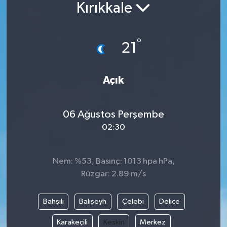
Kırıkkale
Güncel
°
Kültür & Sanat
21
Magazin
Açık
Resmi İlan
06 Ağustos Perşembe
Sağlık & Yaşam
02:30
Siyaset
Nem: %53, Basınç: 1013 hpa hPa,
Spor
Rüzgar: 2.89 m/s
Bahşılı
Balışeyh
Çelebi
Delice
Karakeçili
Keskin
Merkez