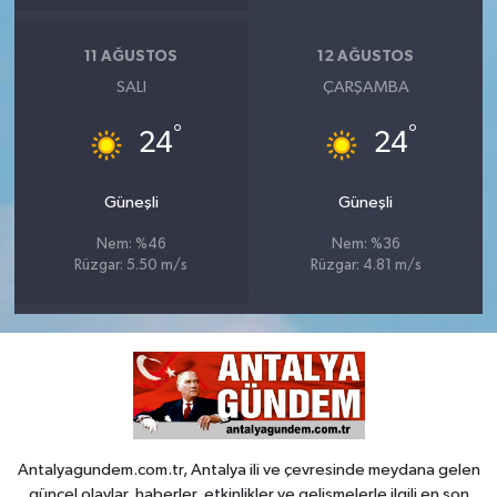
11 AĞUSTOS
12 AĞUSTOS
SALI
ÇARŞAMBA
°
°
24
24
Güneşli
Güneşli
Nem: %46
Nem: %36
Rüzgar: 5.50 m/s
Rüzgar: 4.81 m/s
Antalyagundem.com.tr, Antalya ili ve çevresinde meydana gelen
güncel olaylar, haberler, etkinlikler ve gelişmelerle ilgili en son