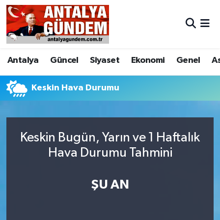
Antalya
Antalya Nöbetçi Eczaneler
Antalya
Güncel
Siyaset
Ekonomi
Genel
A
Asayiş
Antalya Hava Durumu
Bilim & Teknoloji
Antalya Namaz Vakitleri
Keskin Hava Durumu
Bölge
Antalya Trafik Yoğunluk Haritası
Keskin Bugün, Yarın ve 1 Haftalık
EĞİTİM
Süper Lig Puan Durumu ve Fikstür
Hava Durumu Tahmini
Ekonomi
Tüm Manşetler
ŞU AN
Genel
Son Dakika Haberleri
Görüntülü Haber
Haber Arşivi