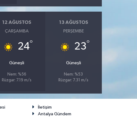
12 AĞUSTOS
13 AĞUSTOS
ÇARŞAMBA
PERŞEMBE
°
°
24
23
Güneşli
Güneşli
Nem: %56
Nem: %53
Rüzgar: 7.19 m/s
Rüzgar: 7.31 m/s
esi
İletişim
Antalya Gündem