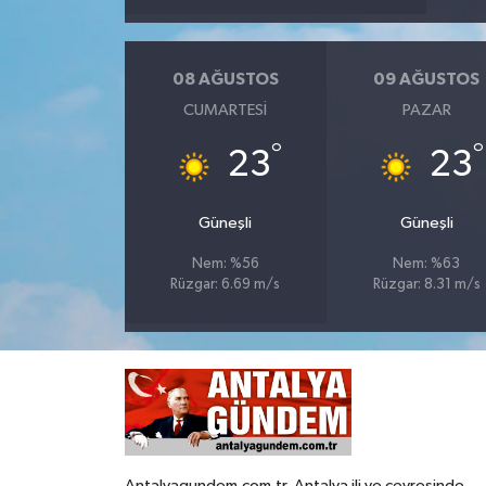
08 AĞUSTOS
09 AĞUSTOS
CUMARTESI
PAZAR
°
°
23
23
Güneşli
Güneşli
Nem: %56
Nem: %63
Rüzgar: 6.69 m/s
Rüzgar: 8.31 m/s
Antalyagundem.com.tr, Antalya ili ve çevresinde