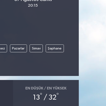
20:15
kez
Pazarlar
Simav
Şaphane
EN DÜŞÜK / EN YÜKSEK
°
°
13
/ 32