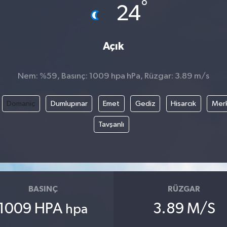
°
24
Açık
Nem: %59, Basınç: 1009 hpa hPa, Rüzgar: 3.89 m/s
Domaniç
Dumlupınar
Emet
Gediz
Hisarcık
Mer
Tavşanlı
BASINÇ
RÜZGAR
1009 HPA
3.89 M/S
hpa