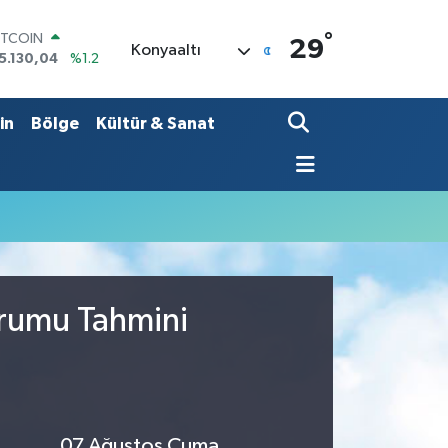
°
ITCOIN
29
Konyaaltı
5.130,04
%1.2
OLAR
7,7106
%0.17
URO
in
Bölge
Kültür & Sanat
5,1652
%0.27
TERLİN
4,4046
%0.35
RAM ALTIN
648.99
%2.59
İST100
3.773
%-19
urumu Tahmini
07 Ağustos Cuma