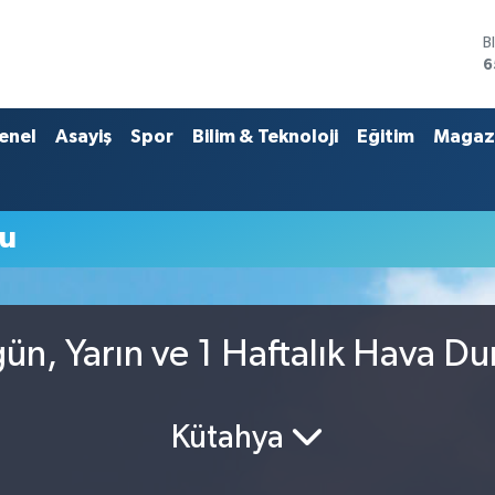
B
6
D
4
E
enel
Asayiş
Spor
Bilim & Teknoloji
Eğitim
Magaz
5
S
6
G
u
6
B
1
n, Yarın ve 1 Haftalık Hava D
Kütahya