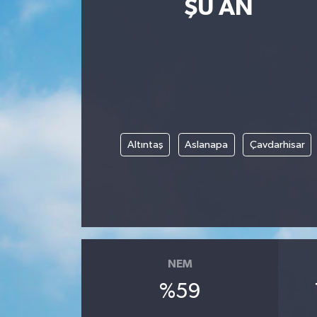
ŞU AN
Güncel
Kültür & Sanat
Magazin
Resmi İlan
Altıntaş
Aslanapa
Çavdarhisar
Sağlık & Yaşam
Siyaset
Spor
NEM
%59