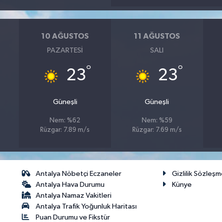
10 AĞUSTOS
11 AĞUSTOS
PAZARTESI
SALI
°
°
23
23
Güneşli
Güneşli
Nem: %62
Nem: %59
Rüzgar: 7.89 m/s
Rüzgar: 7.69 m/s
Antalya Nöbetçi Eczaneler
Gizlilik Sözleşm
Antalya Hava Durumu
Künye
Antalya Namaz Vakitleri
Antalya Trafik Yoğunluk Haritası
Puan Durumu ve Fikstür