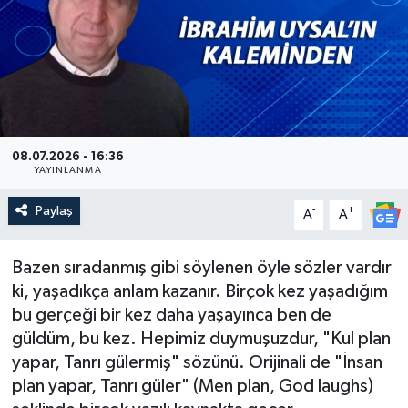
Güncel
Kültür & Sanat
Magazin
08.07.2026 - 16:36
Resmi İlan
YAYINLANMA
Paylaş
-
+
A
A
Sağlık & Yaşam
Siyaset
Bazen sıradanmış gibi söylenen öyle sözler vardır
ki, yaşadıkça anlam kazanır. Birçok kez yaşadığım
Spor
bu gerçeği bir kez daha yaşayınca ben de
güldüm, bu kez. Hepimiz duymuşuzdur, "Kul plan
yapar, Tanrı gülermiş" sözünü. Orijinali de "İnsan
plan yapar, Tanrı güler" (Men plan, God laughs)