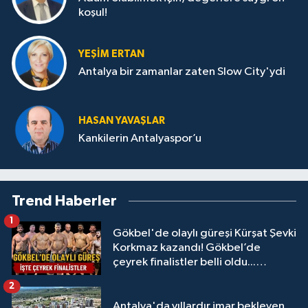
koşul!
YEŞIM ERTAN
Antalya bir zamanlar zaten Slow City'ydi
HASAN YAVAŞLAR
Kankilerin Antalyaspor’u
Trend Haberler
1
Gökbel'de olaylı güreşi Kürşat Şevki
Korkmaz kazandı! Gökbel’de
çeyrek finalistler belli oldu...
Megastar Ali Gürbüz elendi!
2
Antalya'da yıllardır imar bekleyen