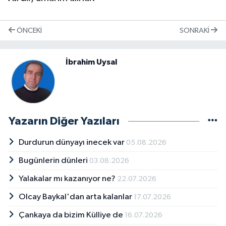
ÖNCEKI
SONRAKI
İbrahim Uysal
Yazarın Diğer Yazıları
Durdurun dünyayı inecek var
05.08.2026
Bugünlerin dünleri
03.08.2026
Yalakalar mı kazanıyor ne?
22.07.2026
Olcay Baykal'dan arta kalanlar
17.07.2026
Çankaya da bizim Külliye de
16.07.2026