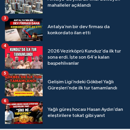
mahalleler açıklandı
3
Antalya’nın bir dev firması da
konkordato ilan etti
4
2026 Vezirköprü Kunduz’da ilk tur
sona erdi. İşte son 64’e kalan
başpehlivanlar
5
Gelişim Ligi’ndeki Gökbel Yağlı
Güreşleri’nde ilk tur tamamlandı
6
Yağlı güreş hocası Hasan Aydın’dan
eleştirilere tokat gibi yanıt