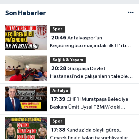
Son Haberler
Spor
20:46
Antalyaspor’un
Keçiörengücü maçındaki ilk 11'i belli
oldu!
Sağlık & Yaşam
20:28
Gazipaşa Devlet
Hastanesi’nde çalışanların talepleri
masaya yatırıldı
Antalya
17:39
CHP’li Muratpaşa Belediye
Başkanı Ümit Uysal TBMM’deki
yasaya tepki gösterdi
Spor
17:38
Kunduz’da olaylı güreş...
Çeyrek finale kalan başpehlivanlar