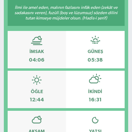
İlmi ile amel eden, malının fazlasını infâk eden (zekât ve
Güncel
sadakasını veren), fuzûlî (boş ve lüzumsuz) sözden dilini
tutan kimseye müjdeler olsun. (Hadis-i şerif)
Kültür & Sanat
Magazin
İMSAK
GÜNEŞ
Resmi İlan
04:06
05:38
Sağlık & Yaşam
Siyaset
ÖĞLE
İKINDI
12:44
16:31
Spor
AKŞAM
YATSI