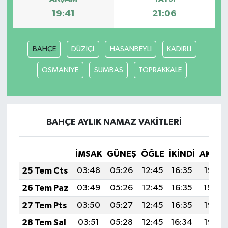
19:41
21:06
BAHÇE
DÜZİÇİ
HASANBEYLİ
KADİRLİ
OSMANİYE
SUMBAS
TOPRAKKALE
BAHÇE AYLIK NAMAZ VAKITLERI
İMSAK
GÜNEŞ
ÖĞLE
İKINDI
AKŞA
25 Tem Cts
03:48
05:26
12:45
16:35
19:55
26 Tem Paz
03:49
05:26
12:45
16:35
19:54
27 Tem Pts
03:50
05:27
12:45
16:35
19:53
28 Tem Sal
03:51
05:28
12:45
16:34
19:53