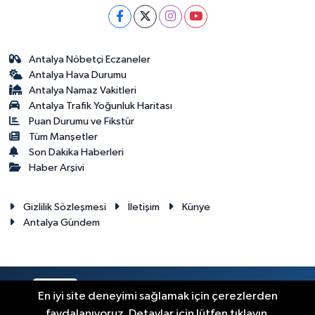
Antalya Nöbetçi Eczaneler
Antalya Hava Durumu
Antalya Namaz Vakitleri
Antalya Trafik Yoğunluk Haritası
Puan Durumu ve Fikstür
Tüm Manşetler
Son Dakika Haberleri
Haber Arşivi
Gizlilik Sözleşmesi
İletişim
Künye
Antalya Gündem
RSS
Copyright © 2024. Her hakkı saklıdır.
En iyi site deneyimi sağlamak için çerezlerden
faydalanıyoruz. Detaylar için lütfen tıklayın.