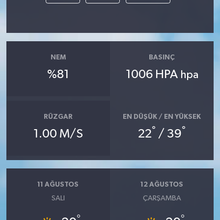
NEM
BASINÇ
%81
1006 HPA
hpa
RÜZGAR
EN DÜŞÜK / EN YÜKSEK
°
°
1.00 M/S
22
/ 39
11 AĞUSTOS
12 AĞUSTOS
SALI
ÇARŞAMBA
°
°