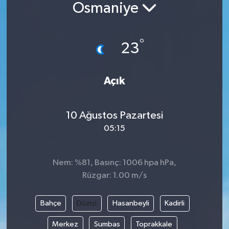
Osmaniye
Güncel
°
Kültür & Sanat
23
Magazin
Açık
Resmi İlan
10 Ağustos Pazartesi
Sağlık & Yaşam
05:15
Siyaset
Nem: %81, Basınç: 1006 hpa hPa,
Spor
Rüzgar: 1.00 m/s
Bahçe
Düziçi
Hasanbeyli
Kadirli
Merkez
Sumbas
Toprakkale