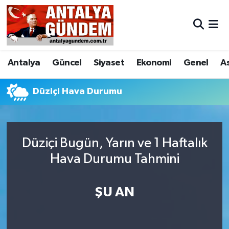
Antalya
Antalya Nöbetçi Eczaneler
Antalya
Güncel
Siyaset
Ekonomi
Genel
A
Asayiş
Antalya Hava Durumu
Bilim & Teknoloji
Antalya Namaz Vakitleri
Düziçi Hava Durumu
Bölge
Antalya Trafik Yoğunluk Haritası
Düziçi Bugün, Yarın ve 1 Haftalık
EĞİTİM
Süper Lig Puan Durumu ve Fikstür
Hava Durumu Tahmini
Ekonomi
Tüm Manşetler
ŞU AN
Genel
Son Dakika Haberleri
Görüntülü Haber
Haber Arşivi