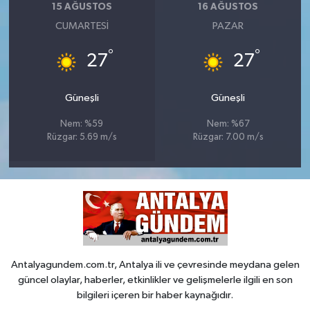
15 AĞUSTOS
16 AĞUSTOS
CUMARTESI
PAZAR
°
°
27
27
Güneşli
Güneşli
Nem: %59
Nem: %67
Rüzgar: 5.69 m/s
Rüzgar: 7.00 m/s
Antalyagundem.com.tr, Antalya ili ve çevresinde meydana gelen
güncel olaylar, haberler, etkinlikler ve gelişmelerle ilgili en son
bilgileri içeren bir haber kaynağıdır.