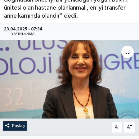
ünitesi olan hastane planlanmalı, en iyi transfer
Güncel
anne karnında olandır" dedi.
Kültür & Sanat
23.04.2025 - 07:34
YAYINLANMA
Magazin
Resmi İlan
Sağlık & Yaşam
Siyaset
Spor
Paylaş
-
+
A
A