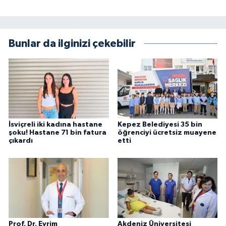
Bunlar da ilginizi çekebilir
İsviçreli iki kadına hastane
Kepez Belediyesi 35 bin
şoku! Hastane 71 bin fatura
öğrenciyi ücretsiz muayene
çıkardı
etti
Prof. Dr. Evrim
Akdeniz Üniversitesi