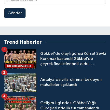
Gönder
Trend Haberler
1
Gökbel'de olaylı güreşi Kürşat Şevki
Korkmaz kazandı! Gökbel’de
çeyrek finalistler belli oldu...
Megastar Ali Gürbüz elendi!
2
Antalya'da yıllardır imar bekleyen
mahalleler açıklandı
3
Gelişim Ligi’ndeki Gökbel Yağlı
Güreşleri’nde ilk tur tamamlandı