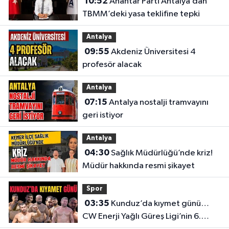
10:52
Anahtar Parti Antalya’dan
TBMM’deki yasa teklifine tepki
Antalya
09:55
Akdeniz Üniversitesi 4
profesör alacak
Antalya
07:15
Antalya nostalji tramvayını
geri istiyor
Antalya
04:30
Sağlık Müdürlüğü’nde kriz!
Müdür hakkında resmi şikayet
Spor
03:35
Kunduz’da kıymet günü…
CW Enerji Yağlı Güreş Ligi’nin 6.