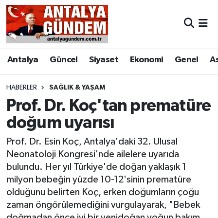
Antalya
Antalya Nöbetçi Eczaneler
Antalya
Güncel
Siyaset
Ekonomi
Genel
A
Asayiş
Antalya Hava Durumu
Bilim & Teknoloji
Antalya Namaz Vakitleri
HABERLER
SAĞLIK & YAŞAM
Prof. Dr. Koç'tan prematüre
Bölge
Antalya Trafik Yoğunluk Haritası
doğum uyarısı
EĞİTİM
Süper Lig Puan Durumu ve Fikstür
Prof. Dr. Esin Koç, Antalya'daki 32. Ulusal
Neonatoloji Kongresi'nde ailelere uyarıda
Ekonomi
Tüm Manşetler
bulundu. Her yıl Türkiye'de doğan yaklaşık 1
milyon bebeğin yüzde 10-12'sinin prematüre
Genel
Son Dakika Haberleri
olduğunu belirten Koç, erken doğumların çoğu
zaman öngörülemediğini vurgulayarak, "Bebek
Görüntülü Haber
Haber Arşivi
doğmadan önce iyi bir yenidoğan yoğun bakım