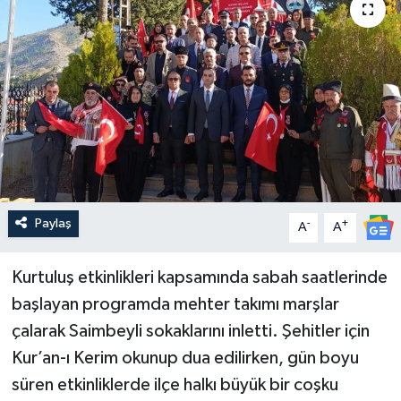
Güncel
Kültür & Sanat
Magazin
Resmi İlan
Sağlık & Yaşam
Paylaş
-
+
A
A
Siyaset
Kurtuluş etkinlikleri kapsamında sabah saatlerinde
başlayan programda mehter takımı marşlar
Spor
çalarak Saimbeyli sokaklarını inletti. Şehitler için
Kur’an-ı Kerim okunup dua edilirken, gün boyu
süren etkinliklerde ilçe halkı büyük bir coşku