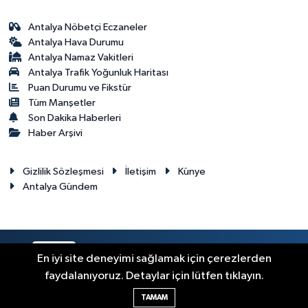
Antalya Nöbetçi Eczaneler
Antalya Hava Durumu
Antalya Namaz Vakitleri
Antalya Trafik Yoğunluk Haritası
Puan Durumu ve Fikstür
Tüm Manşetler
Son Dakika Haberleri
Haber Arşivi
Gizlilik Sözleşmesi
İletişim
Künye
Antalya Gündem
RSS
Copyright © 2024. Her hakkı saklıdır.
En iyi site deneyimi sağlamak için çerezlerden
faydalanıyoruz. Detaylar için lütfen tıklayın.
Haber Yazılımı:
TE Bilişim
TAMAM