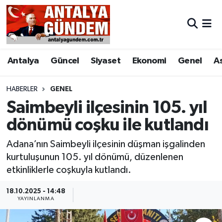
Antalya
Antalya Nöbetçi Eczaneler
Antalya
Güncel
Siyaset
Ekonomi
Genel
A
Asayiş
Antalya Hava Durumu
Bilim & Teknoloji
Antalya Namaz Vakitleri
HABERLER
GENEL
Saimbeyli ilçesinin 105. yıl
Bölge
Antalya Trafik Yoğunluk Haritası
dönümü coşku ile kutlandı
EĞİTİM
Süper Lig Puan Durumu ve Fikstür
Adana’nın Saimbeyli ilçesinin düşman işgalinden
kurtuluşunun 105. yıl dönümü, düzenlenen
Ekonomi
Tüm Manşetler
etkinliklerle coşkuyla kutlandı.
Genel
Son Dakika Haberleri
18.10.2025 - 14:48
YAYINLANMA
Görüntülü Haber
Haber Arşivi