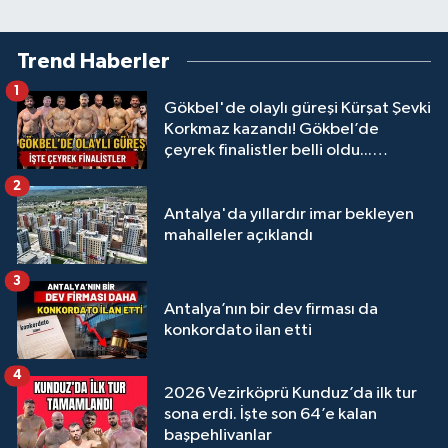
Trend Haberler
1
Gökbel'de olaylı güreşi Kürşat Şevki
Korkmaz kazandı! Gökbel’de
çeyrek finalistler belli oldu...
Megastar Ali Gürbüz elendi!
2
Antalya'da yıllardır imar bekleyen
mahalleler açıklandı
3
Antalya’nın bir dev firması da
konkordato ilan etti
4
2026 Vezirköprü Kunduz’da ilk tur
sona erdi. İşte son 64’e kalan
başpehlivanlar