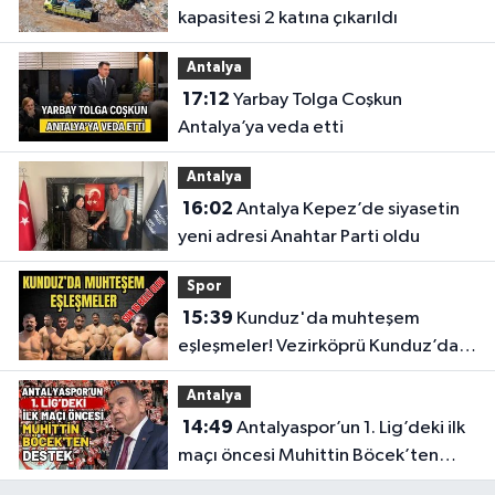
kapasitesi 2 katına çıkarıldı
Antalya
17:12
Yarbay Tolga Coşkun
Antalya’ya veda etti
Antalya
16:02
Antalya Kepez’de siyasetin
yeni adresi Anahtar Parti oldu
Spor
15:39
Kunduz'da muhteşem
eşleşmeler! Vezirköprü Kunduz’da
nefesler tutuldu, son 16 belli oldu
Antalya
14:49
Antalyaspor’un 1. Lig’deki ilk
maçı öncesi Muhittin Böcek’ten
destek