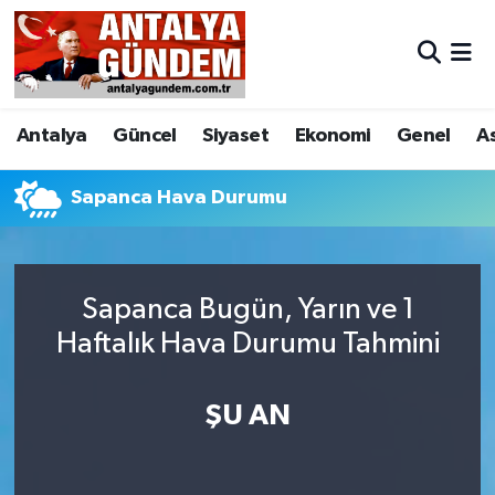
Antalya
Antalya Nöbetçi Eczaneler
Antalya
Güncel
Siyaset
Ekonomi
Genel
A
Asayiş
Antalya Hava Durumu
Bilim & Teknoloji
Antalya Namaz Vakitleri
Sapanca Hava Durumu
Bölge
Antalya Trafik Yoğunluk Haritası
Sapanca Bugün, Yarın ve 1
EĞİTİM
Süper Lig Puan Durumu ve Fikstür
Haftalık Hava Durumu Tahmini
Ekonomi
Tüm Manşetler
ŞU AN
Genel
Son Dakika Haberleri
Görüntülü Haber
Haber Arşivi