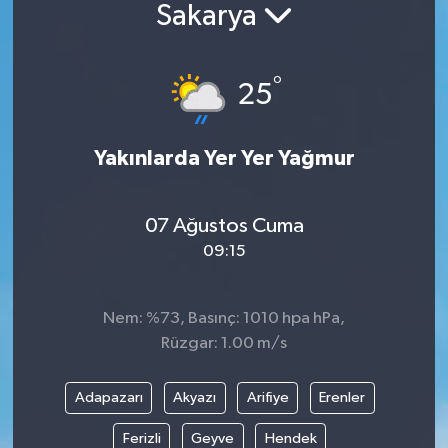
Sakarya
Güncel
°
Kültür & Sanat
25
Magazin
Yakınlarda Yer Yer Yağmur
Resmi İlan
07 Ağustos Cuma
Sağlık & Yaşam
09:15
Siyaset
Nem: %73, Basınç: 1010 hpa hPa,
Spor
Rüzgar: 1.00 m/s
Adapazarı
Akyazı
Arifiye
Erenler
Ferizli
Geyve
Hendek