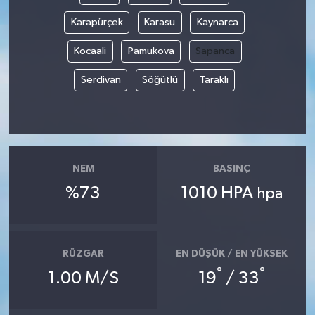
Karapürçek
Karasu
Kaynarca
Kocaali
Pamukova
Sapanca
Serdivan
Söğütlü
Taraklı
NEM
BASINÇ
%73
1010 HPA
hpa
RÜZGAR
EN DÜŞÜK / EN YÜKSEK
°
°
1.00 M/S
19
/ 33