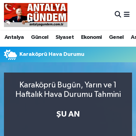
Antalya
Antalya Nöbetçi Eczaneler
Antalya
Güncel
Siyaset
Ekonomi
Genel
A
Asayiş
Antalya Hava Durumu
Bilim & Teknoloji
Antalya Namaz Vakitleri
Karaköprü Hava Durumu
Bölge
Antalya Trafik Yoğunluk Haritası
Karaköprü Bugün, Yarın ve 1
EĞİTİM
Süper Lig Puan Durumu ve Fikstür
Haftalık Hava Durumu Tahmini
Ekonomi
Tüm Manşetler
ŞU AN
Genel
Son Dakika Haberleri
Görüntülü Haber
Haber Arşivi