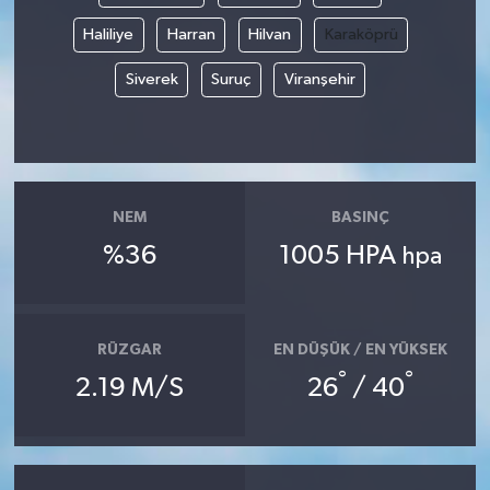
Haliliye
Harran
Hilvan
Karaköprü
Siverek
Suruç
Viranşehir
NEM
BASINÇ
%36
1005 HPA
hpa
RÜZGAR
EN DÜŞÜK / EN YÜKSEK
°
°
2.19 M/S
26
/ 40