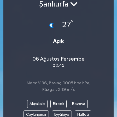
Şanlıurfa
Güncel
°
Kültür & Sanat
27
Magazin
Açık
Resmi İlan
06 Ağustos Perşembe
Sağlık & Yaşam
02:45
Siyaset
Nem: %36, Basınç: 1005 hpa hPa,
Spor
Rüzgar: 2.19 m/s
Akçakale
Birecik
Bozova
Ceylanpınar
Eyyübiye
Halfeti