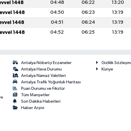
evvel 1448
04:48
06:22
13:20
levvel 1448
04:50
06:23
13:19
levvel 1448
04:51
06:24
13:19
levvel 1448
04:52
06:25
13:19
Antalya Nöbetçi Eczaneler
Gizlilik Sözleşm
Antalya Hava Durumu
Künye
Antalya Namaz Vakitleri
Antalya Trafik Yoğunluk Haritası
Puan Durumu ve Fikstür
Tüm Manşetler
ve
Son Dakika Haberleri
Haber Arşivi