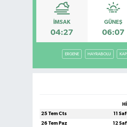
Güncel
İMSAK
GÜNEŞ
Kültür & Sanat
04:27
06:07
Magazin
Resmi İlan
ERGENE
HAYRABOLU
KAP
Sağlık & Yaşam
Siyaset
Spor
H
25 Tem Cts
11 Sa
26 Tem Paz
12 Sa