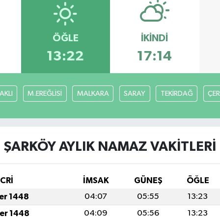
ÖĞLE
İKINDI
13:22
17:14
AKLI
M.EREĞLİSİ
MALKARA
SARAY
TEKİRDAĞ
ÇE
ŞARKÖY AYLIK NAMAZ VAKITLERI
İCRİ
İMSAK
GÜNEŞ
ÖĞLE
fer 1448
04:07
05:55
13:23
fer 1448
04:09
05:56
13:23