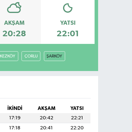
AKŞAM
YATSI
20:28
22:01
RKEZKÖY
ÇORLU
ŞARKÖY
İKINDI
AKŞAM
YATSI
17:19
20:42
22:21
17:18
20:41
22:20