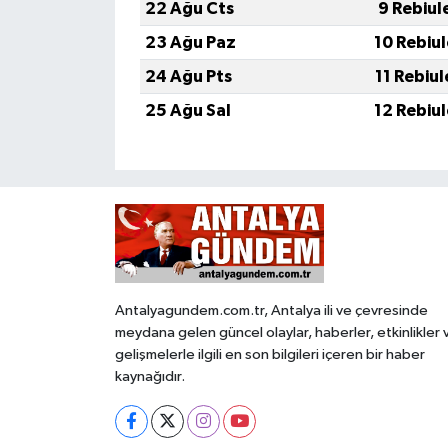
22 Ağu Cts
9 Rebiul
23 Ağu Paz
10 Rebiu
24 Ağu Pts
11 Rebiu
25 Ağu Sal
12 Rebiu
Antalyagundem.com.tr, Antalya ili ve çevresinde
meydana gelen güncel olaylar, haberler, etkinlikler 
gelişmelerle ilgili en son bilgileri içeren bir haber
kaynağıdır.