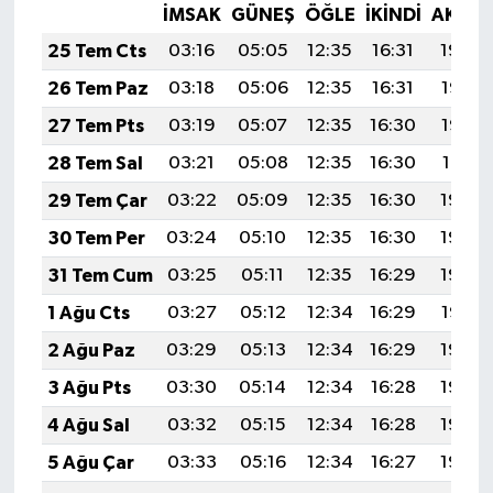
İMSAK
GÜNEŞ
ÖĞLE
İKINDI
AKŞA
25 Tem Cts
03:16
05:05
12:35
16:31
19:54
26 Tem Paz
03:18
05:06
12:35
16:31
19:53
27 Tem Pts
03:19
05:07
12:35
16:30
19:52
28 Tem Sal
03:21
05:08
12:35
16:30
19:51
29 Tem Çar
03:22
05:09
12:35
16:30
19:50
30 Tem Per
03:24
05:10
12:35
16:30
19:49
31 Tem Cum
03:25
05:11
12:35
16:29
19:48
1 Ağu Cts
03:27
05:12
12:34
16:29
19:47
2 Ağu Paz
03:29
05:13
12:34
16:29
19:46
3 Ağu Pts
03:30
05:14
12:34
16:28
19:45
4 Ağu Sal
03:32
05:15
12:34
16:28
19:44
5 Ağu Çar
03:33
05:16
12:34
16:27
19:43