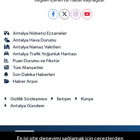
bilgileri içeren bir haber kaynağıdır.
Antalya Nöbetçi Eczaneler
Antalya Hava Durumu
Antalya Namaz Vakitleri
Antalya Trafik Yoğunluk Haritası
Puan Durumu ve Fikstür
Tüm Manşetler
Son Dakika Haberleri
Haber Arşivi
Gizlilik Sözleşmesi
İletişim
Künye
Antalya Gündem
RSS
Copyright © 2024. Her hakkı saklıdır.
En iyi site deneyimi sağlamak için çerezlerden