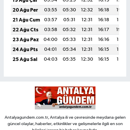
19 Ağu Çar
03:54
05:29
12:32
16:19
19:24
20 Ağu Per
03:55
05:30
12:32
16:18
19:23
21 Ağu Cum
03:57
05:31
12:31
16:18
19:21
22 Ağu Cts
03:58
05:32
12:31
16:17
19:20
23 Ağu Paz
04:00
05:33
12:31
16:16
19:18
24 Ağu Pts
04:01
05:34
12:31
16:15
19:17
25 Ağu Sal
04:03
05:35
12:30
16:15
19:15
Antalyagundem.com.tr, Antalya ili ve çevresinde meydana gelen
güncel olaylar, haberler, etkinlikler ve gelişmelerle ilgili en son