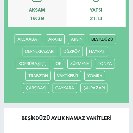
AKŞAM
YATSI
19:39
21:13
AKÇAABAT
ARAKLI
ARSİN
BEŞİKDÜZÜ
DERNEKPAZARI
DÜZKÖY
HAYRAT
KÖPRÜBAŞI (T)
OF
SÜRMENE
TONYA
TRABZON
VAKFIKEBİR
YOMRA
ÇARŞIBAŞI
ÇAYKARA
ŞALPAZARI
BEŞİKDÜZÜ AYLIK NAMAZ VAKITLERI