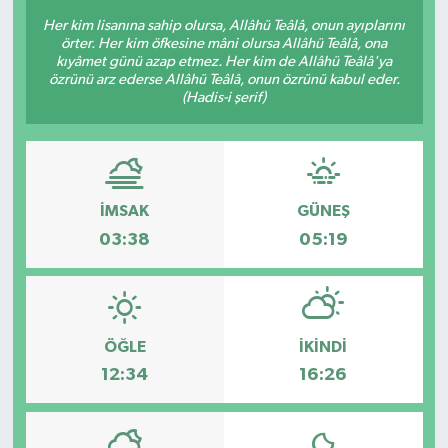
Her kim lisanına sahip olursa, Allâhü Teâlâ, onun ayıplarını
Güncel
örter. Her kim öfkesine mâni olursa Allâhü Teâlâ, ona
kıyâmet günü azap etmez. Her kim de Allâhü Teâlâ'ya
özrünü arz ederse Allâhü Teâlâ, onun özrünü kabul eder.
Kültür & Sanat
(Hadis-i şerif)
Magazin
Resmi İlan
İMSAK
GÜNEŞ
03:38
05:19
Sağlık & Yaşam
Siyaset
Spor
ÖĞLE
İKINDI
12:34
16:26