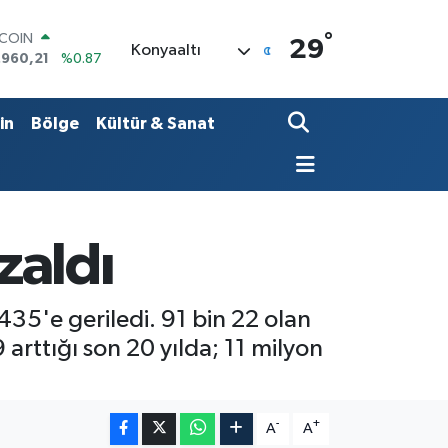
°
LAR
29
Konyaaltı
,7436
%0.18
RO
,2510
%0.32
ERLİN
in
Bölge
Kültür & Sanat
,4811
%0.38
AM ALTIN
48.99
%2.59
ST100
.779
%-14
TCOIN
zaldı
.960,21
%0.87
435'e geriledi. 91 bin 22 olan
arttığı son 20 yılda; 11 milyon
-
+
A
A