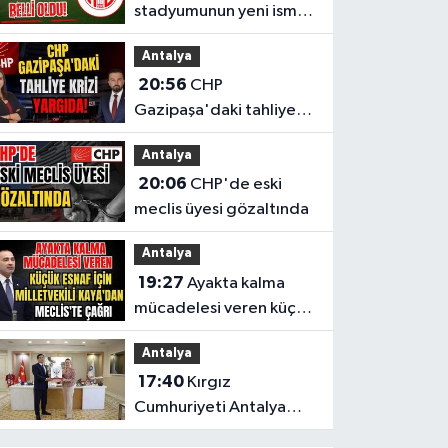
stadyumunun yeni ismi
belli oldu!
Antalya
20:56
CHP
Gazipaşa'daki tahliye
krizi yargıda!
Antalya
20:06
CHP'de eski
meclis üyesi gözaltında
Antalya
19:27
Ayakta kalma
mücadelesi veren küçük
esnaf için Milletvekili
Antalya
Kaya'dan Meclis'te
17:40
Kırgız
çağrı
Cumhuriyeti Antalya
Başkonsolosu’ndan