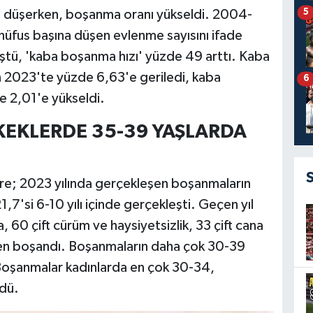
5
ı düşerken, boşanma oranı yükseldi. 2004-
nüfus başına düşen evlenme sayısını ifade
ştü, 'kaba boşanma hızı' yüzde 49 arttı. Kaba
 2023'te yüzde 6,63'e geriledi, kaba
6
e 2,01'e yükseldi.
KEKLERDE 35-39 YAŞLARDA
göre; 2023 yılında gerçekleşen boşanmaların
21,7'si 6-10 yılı içinde gerçekleşti. Geçen yıl
na, 60 çift cürüm ve haysiyetsizlik, 33 çift cana
en boşandı. Boşanmaların daha çok 30-39
 Boşanmalar kadınlarda en çok 30-34,
dü.