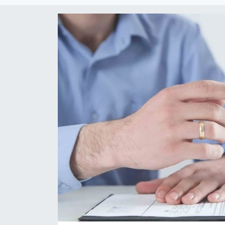
Güncel
Kültür & Sanat
Magazin
Resmi İlan
Sağlık & Yaşam
Siyaset
Spor