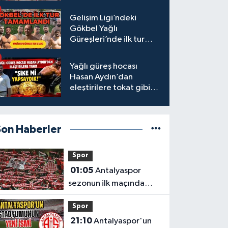
başpehlivanlar
Gelişim Ligi’ndeki
Gökbel Yağlı
Güreşleri’nde ilk tur
tamamlandı
Yağlı güreş hocası
Hasan Aydın’dan
eleştirilere tokat gibi
yanıt
Son Haberler
Spor
01:05
Antalyaspor
sezonun ilk maçında
Keçiörengücü’nü
Spor
ağırlıyor
21:10
Antalyaspor'un