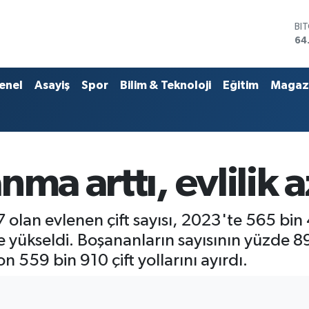
DO
47
EU
55
ST
enel
Asayiş
Spor
Bilim & Teknoloji
Eğitim
Magaz
64
GR
66
Bİ
13
BI
ma arttı, evlilik a
64
olan evlenen çift sayısı, 2023'te 565 bin 
 yükseldi. Boşananların sayısının yüzde 89 
n 559 bin 910 çift yollarını ayırdı.