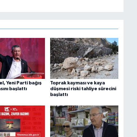
, Yeni Parti bağış
Toprak kayması ve kaya
ını başlattı
düşmesi riski tahliye sürecini
başlattı