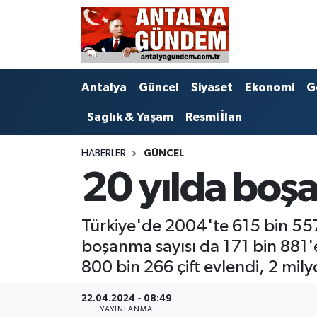
Antalya
Antalya Nöbetçi Eczaneler
Antalya
Güncel
Siyaset
Ekonomi
G
Asayiş
Antalya Hava Durumu
Sağlık & Yaşam
Resmi İlan
Bilim & Teknoloji
Antalya Namaz Vakitleri
HABERLER
GÜNCEL
Bölge
Antalya Trafik Yoğunluk Haritası
20 yılda boşan
EĞİTİM
Süper Lig Puan Durumu ve Fikstür
Türkiye'de 2004'te 615 bin 557 
Ekonomi
Tüm Manşetler
boşanma sayısı da 171 bin 881'e
800 bin 266 çift evlendi, 2 milyo
Genel
Son Dakika Haberleri
22.04.2024 - 08:49
Görüntülü Haber
Haber Arşivi
YAYINLANMA