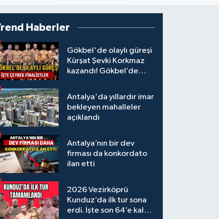
Trend Haberler
Gökbel'de olaylı güreşi
Kürşat Şevki Korkmaz
kazandı! Gökbel’de
çeyrek finalistler belli
oldu... Megastar Ali
Antalya'da yıllardır imar
Gürbüz elendi!
bekleyen mahalleler
açıklandı
Antalya’nın bir dev
firması da konkordato
ilan etti
2026 Vezirköprü
Kunduz’da ilk tur sona
erdi. İşte son 64’e kalan