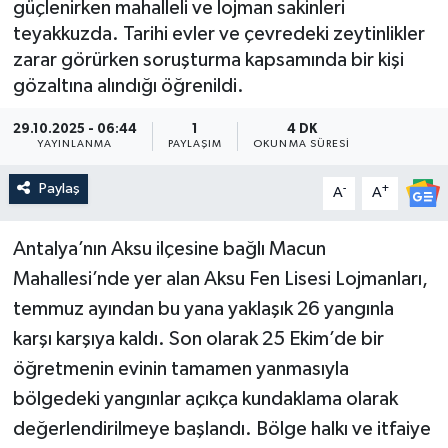
güçlenirken mahalleli ve lojman sakinleri
teyakkuzda. Tarihi evler ve çevredeki zeytinlikler
Güncel
zarar görürken soruşturma kapsamında bir kişi
gözaltına alındığı öğrenildi.
Kültür & Sanat
29.10.2025 - 06:44
1
4 DK
Magazin
YAYINLANMA
PAYLAŞIM
OKUNMA SÜRESI
Resmi İlan
Paylaş
-
+
A
A
Sağlık & Yaşam
Antalya’nın Aksu ilçesine bağlı Macun
Mahallesi’nde yer alan Aksu Fen Lisesi Lojmanları,
Siyaset
temmuz ayından bu yana yaklaşık 26 yangınla
karşı karşıya kaldı. Son olarak 25 Ekim’de bir
Spor
öğretmenin evinin tamamen yanmasıyla
bölgedeki yangınlar açıkça kundaklama olarak
değerlendirilmeye başlandı. Bölge halkı ve itfaiye