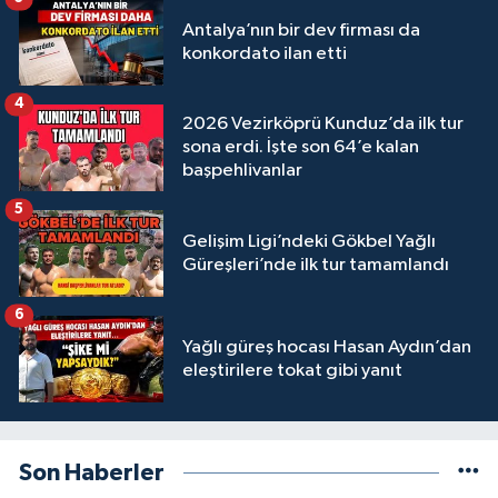
Antalya’nın bir dev firması da
konkordato ilan etti
4
2026 Vezirköprü Kunduz’da ilk tur
sona erdi. İşte son 64’e kalan
başpehlivanlar
5
Gelişim Ligi’ndeki Gökbel Yağlı
Güreşleri’nde ilk tur tamamlandı
6
Yağlı güreş hocası Hasan Aydın’dan
eleştirilere tokat gibi yanıt
Son Haberler