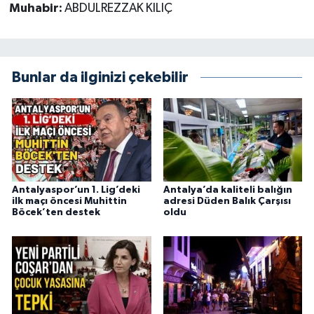
Muhabir:
ABDULREZZAK KILIÇ
Bunlar da ilginizi çekebilir
Antalyaspor’un 1. Lig’deki
Antalya’da kaliteli balığın
ilk maçı öncesi Muhittin
adresi Düden Balık Çarşısı
Böcek’ten destek
oldu