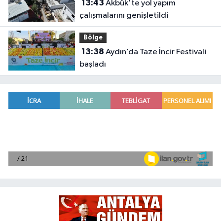
13:43
Akbük'te yol yapım
çalışmalarını genişletildi
Bölge
13:38
Aydın’da Taze İncir Festivali
başladı