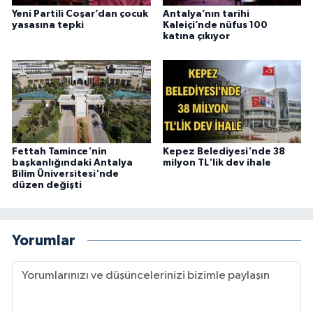
Yeni Partili Coşar’dan çocuk
Antalya’nın tarihi
yasasına tepki
Kaleiçi’nde nüfus 100
katına çıkıyor
Fettah Tamince'nin
Kepez Belediyesi'nde 38
başkanlığındaki Antalya
milyon TL'lik dev ihale
Bilim Üniversitesi'nde
düzen değişti
Yorumlar