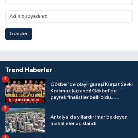
Gönder
Trend Haberler
1
Gökbel'de olaylı güreşi Kürşat Şevki
Korkmaz kazandı! Gökbel’de
çeyrek finalistler belli oldu...
Megastar Ali Gürbüz elendi!
2
Antalya'da yıllardır imar bekleyen
mahalleler açıklandı
3