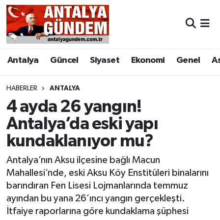
Antalya
Antalya Nöbetçi Eczaneler
Antalya
Güncel
Siyaset
Ekonomi
Genel
A
Asayiş
Antalya Hava Durumu
Bilim & Teknoloji
Antalya Namaz Vakitleri
HABERLER
ANTALYA
4 ayda 26 yangın!
Bölge
Antalya Trafik Yoğunluk Haritası
Antalya’da eski yapı
kundaklanıyor mu?
EĞİTİM
Süper Lig Puan Durumu ve Fikstür
Antalya’nın Aksu ilçesine bağlı Macun
Ekonomi
Tüm Manşetler
Mahallesi’nde, eski Aksu Köy Enstitüleri binalarını
barındıran Fen Lisesi Lojmanlarında temmuz
Genel
Son Dakika Haberleri
ayından bu yana 26’ıncı yangın gerçekleşti.
İtfaiye raporlarına göre kundaklama şüphesi
Görüntülü Haber
Haber Arşivi