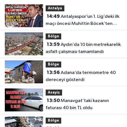
Antalya
14:49
Antalyaspor’un 1. Lig’deki ilk
maçı öncesi Muhittin Böcek’ten
destek
Bölge
13:59
Aydın’da 10 bin metrekarelik
asfalt çalışması tamamlandı
Bölge
13:56
Adana’da termometre 40
dereceyi gösterdi
Asayiş
13:50
Manavgat’taki kazanın
faturası 40 bin TL oldu
Bölge