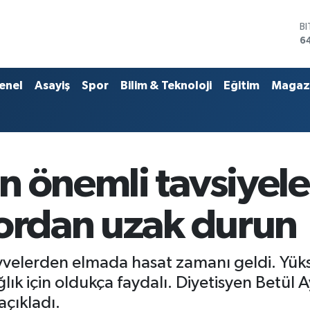
D
4
E
5
S
enel
Asayiş
Spor
Bilim & Teknoloji
Eğitim
Magaz
6
G
6
B
1
B
n önemli tavsiyele
6
tordan uzak durun
velerden elmada hasat zamanı geldi. Yüksek 
ğlık için oldukça faydalı. Diyetisyen Betül Ay
açıkladı.