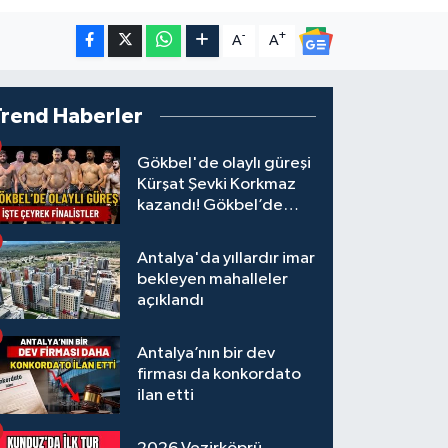
-
+
A
A
Trend Haberler
Gökbel'de olaylı güreşi
Kürşat Şevki Korkmaz
kazandı! Gökbel’de
çeyrek finalistler belli
oldu... Megastar Ali
Antalya'da yıllardır imar
Gürbüz elendi!
bekleyen mahalleler
açıklandı
Antalya’nın bir dev
firması da konkordato
ilan etti