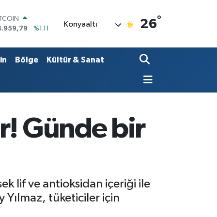
°
OLAR
26
Konyaaltı
7,7436
%0.18
URO
5,2510
%0.32
TERLİN
in
Bölge
Kültür & Sanat
4,4811
%0.38
RAM ALTIN
660.55
%0.03
İST100
3.779
%-14
ITCOIN
r! Günde bir
4.959,79
%1.11
lif ve antioksidan içeriği ile
 Yılmaz, tüketiciler için