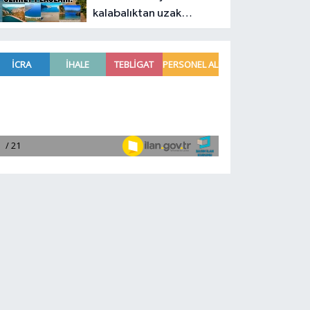
kalabalıktan uzak
cennet plajları!