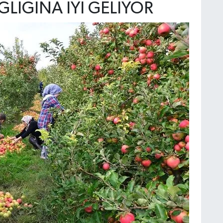
ĞLIĞINA İYİ GELİYOR