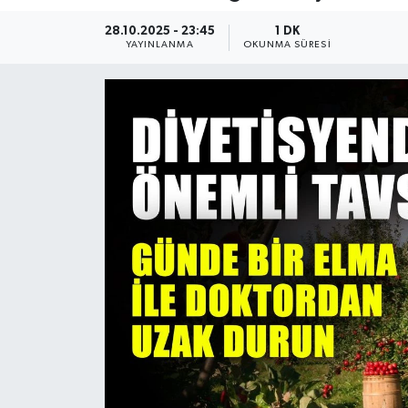
Güncel
28.10.2025 - 23:45
1 DK
YAYINLANMA
OKUNMA SÜRESI
Kültür & Sanat
Magazin
Resmi İlan
Sağlık & Yaşam
Siyaset
Spor