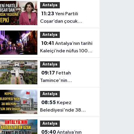
Antalya
11:23
Yeni Partili
Coşar’dan çocuk
yasasına tepki
Antalya
10:41
Antalya’nın tarihi
Kaleiçi’nde nüfus 100
katına çıkıyor
Antalya
09:17
Fettah
Tamince'nin
başkanlığındaki Antalya
Antalya
Bilim Üniversitesi'nde
08:55
Kepez
düzen değişti
Belediyesi'nde 38
milyon TL'lik dev ihale
Antalya
05:40
Antalya’nın