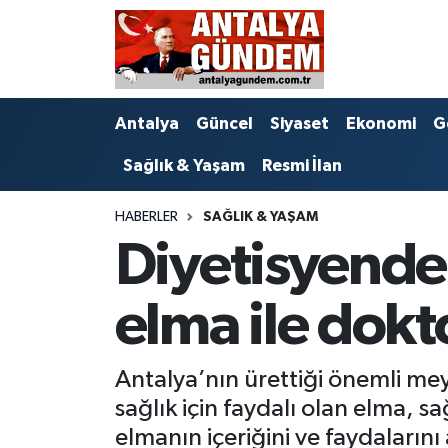
Antalya
Antalya Nöbetçi Eczaneler
Antalya
Güncel
Siyaset
Ekonomi
G
Asayiş
Antalya Hava Durumu
Sağlık & Yaşam
Resmi İlan
Bilim & Teknoloji
Antalya Namaz Vakitleri
HABERLER
SAĞLIK & YAŞAM
Bölge
Antalya Trafik Yoğunluk Haritası
Diyetisyende
EĞİTİM
Süper Lig Puan Durumu ve Fikstür
elma ile dok
Ekonomi
Tüm Manşetler
Antalya’nın ürettiği önemli mey
Genel
Son Dakika Haberleri
sağlık için faydalı olan elma, sa
Görüntülü Haber
Haber Arşivi
elmanın içeriğini ve faydalarını 