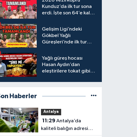
2026 Vezirköprü
Kunduz’da ilk tur sona
erdi. İşte son 64’e kalan
başpehlivanlar
Gelişim Ligi’ndeki
Gökbel Yağlı
Güreşleri’nde ilk tur
tamamlandı
Yağlı güreş hocası
Hasan Aydın’dan
eleştirilere tokat gibi
yanıt
Son Haberler
Antalya
11:29
Antalya’da
kaliteli balığın adresi
Düden Balık Çarşısı oldu