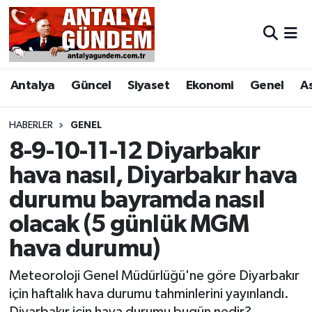
Antalya
Antalya Nöbetçi Eczaneler
Antalya
Güncel
Siyaset
Ekonomi
Genel
A
Asayiş
Antalya Hava Durumu
Bilim & Teknoloji
Antalya Namaz Vakitleri
HABERLER
GENEL
8-9-10-11-12 Diyarbakır
Bölge
Antalya Trafik Yoğunluk Haritası
hava nasıl, Diyarbakır hava
durumu bayramda nasıl
EĞİTİM
Süper Lig Puan Durumu ve Fikstür
olacak (5 günlük MGM
Ekonomi
Tüm Manşetler
hava durumu)
Genel
Son Dakika Haberleri
Meteoroloji Genel Müdürlüğü'ne göre Diyarbakır
için haftalık hava durumu tahminlerini yayınlandı.
Görüntülü Haber
Haber Arşivi