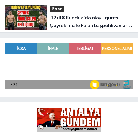
yasaya tepki gösterdi
Spor
17:38
Kunduz’da olaylı güreş...
Çeyrek finale kalan başpehlivanlar
belli oldu