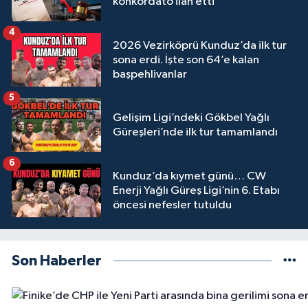
konkordato ilan etti
4
2026 Vezirköprü Kunduz’da ilk tur
sona erdi. İşte son 64’e kalan
başpehlivanlar
5
Gelişim Ligi’ndeki Gökbel Yağlı
Güreşleri’nde ilk tur tamamlandı
6
Kunduz’da kıymet günü… CW
Enerji Yağlı Güreş Ligi’nin 6. Etabı
öncesi nefesler tutuldu
Son Haberler