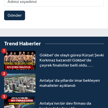
Gönder
Trend Haberler
1
Gökbel'de olaylı güreşi Kürşat Şevki
Korkmaz kazandı! Gökbel’de
çeyrek finalistler belli oldu...
Megastar Ali Gürbüz elendi!
2
Antalya'da yıllardır imar bekleyen
mahalleler açıklandı
3
Antalya’nın bir dev firması da