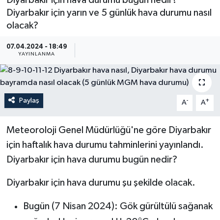
Diyarbakır için hava durumu bugün nedir?
Diyarbakır için yarın ve 5 günlük hava durumu nasıl
Güncel
olacak?
Kültür & Sanat
07.04.2024 - 18:49
YAYINLANMA
Magazin
Resmi İlan
Paylaş
-
+
A
A
Sağlık & Yaşam
Meteoroloji Genel Müdürlüğü'ne göre Diyarbakır
Siyaset
için haftalık hava durumu tahminlerini yayınlandı.
Diyarbakır için hava durumu bugün nedir?
Spor
Diyarbakır için hava durumu şu şekilde olacak.
Bugün (7 Nisan 2024): Gök gürültülü sağanak