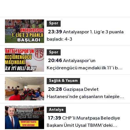
Spor
23:39
Antalyaspor 1. Lig’e 3 puanla
başladı: 4-3
Spor
20:46
Antalyaspor’un
Keçiörengücü maçındaki ilk 11'i belli
oldu!
Sağlık & Yaşam
20:28
Gazipaşa Devlet
Hastanesi’nde çalışanların talepleri
masaya yatırıldı
Antalya
17:39
CHP’li Muratpaşa Belediye
Başkanı Ümit Uysal TBMM’deki