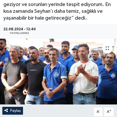
geziyor ve sorunları yerinde tespit ediyorum. En
Güncel
kısa zamanda Seyhan’ı daha temiz, sağlıklı ve
yaşanabilir bir hale getireceğiz” dedi.
Kültür & Sanat
22.08.2024 - 12:40
YAYINLANMA
Magazin
Resmi İlan
Sağlık & Yaşam
Siyaset
Spor
Paylaş
-
+
A
A