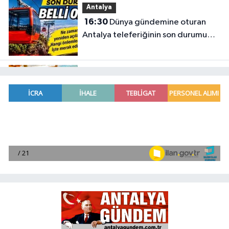
Antalya
16:30
Dünya gündemine oturan
Antalya teleferiğinin son durumu
belli oldu
Antalya
16:25
Manavgat Belediyesi’nden
önemli eğitim
Spor
15:44
Kepezspor satıldı!
Kepezspor’un yeni başkanı kim? İşte
yeni başkan