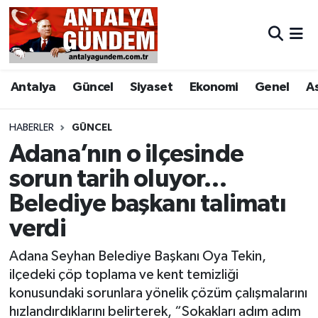
Antalya
Antalya Nöbetçi Eczaneler
Antalya
Güncel
Siyaset
Ekonomi
Genel
A
Asayiş
Antalya Hava Durumu
Bilim & Teknoloji
Antalya Namaz Vakitleri
HABERLER
GÜNCEL
Adana’nın o ilçesinde
Bölge
Antalya Trafik Yoğunluk Haritası
sorun tarih oluyor…
Belediye başkanı talimatı
EĞİTİM
Süper Lig Puan Durumu ve Fikstür
verdi
Ekonomi
Tüm Manşetler
Adana Seyhan Belediye Başkanı Oya Tekin,
Genel
Son Dakika Haberleri
ilçedeki çöp toplama ve kent temizliği
konusundaki sorunlara yönelik çözüm çalışmalarını
Görüntülü Haber
Haber Arşivi
hızlandırdıklarını belirterek, “Sokakları adım adım