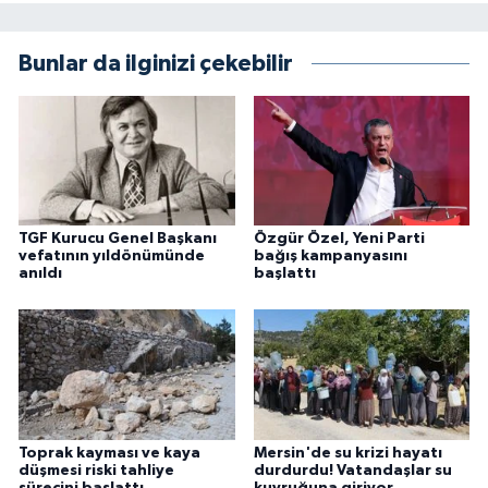
Bunlar da ilginizi çekebilir
TGF Kurucu Genel Başkanı
Özgür Özel, Yeni Parti
vefatının yıldönümünde
bağış kampanyasını
anıldı
başlattı
Toprak kayması ve kaya
Mersin'de su krizi hayatı
düşmesi riski tahliye
durdurdu! Vatandaşlar su
sürecini başlattı
kuyruğuna giriyor