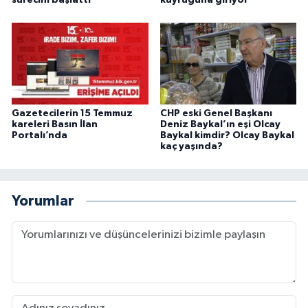
Gazetecilerin 15 Temmuz
CHP eski Genel Başkanı
kareleri Basın İlan
Deniz Baykal’ın eşi Olcay
Portalı’nda
Baykal kimdir? Olcay Baykal
kaç yaşında?
Yorumlar