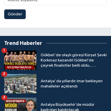
Gönder
Trend Haberler
1
Gökbel'de olaylı güreşi Kürşat Şevki
Korkmaz kazandı! Gökbel’de
çeyrek finalistler belli oldu...
Megastar Ali Gürbüz elendi!
2
Antalya'da yıllardır imar bekleyen
mahalleler açıklandı
3
Antalya Büyükşehir’de müdür
kadroları kaldırılacak