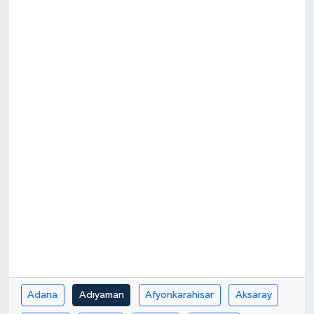
Güncel
Kültür & Sanat
Magazin
Resmi İlan
Sağlık & Yaşam
Siyaset
Spor
Adana
Adıyaman
Afyonkarahisar
Aksaray