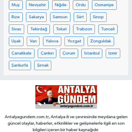
Muş
Nevşehir
Niğde
Ordu
Osmaniye
Rize
Sakarya
Samsun
Siirt
Sinop
Sivas
Tekirdağ
Tokat
Trabzon
Tunceli
Uşak
Van
Yalova
Yozgat
Zonguldak
Çanakkale
Çankırı
Çorum
İstanbul
İzmir
Şanlıurfa
Şırnak
Antalyagundem.com.tr, Antalya ili ve çevresinde meydana gelen
güncel olaylar, haberler, etkinlikler ve gelişmelerle ilgili en son
bilgileri içeren bir haber kaynağıdır.