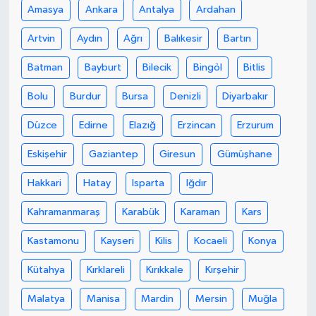
Amasya
Ankara
Antalya
Ardahan
Artvin
Aydın
Ağrı
Balıkesir
Bartın
Batman
Bayburt
Bilecik
Bingöl
Bitlis
Bolu
Burdur
Bursa
Denizli
Diyarbakır
Düzce
Edirne
Elazığ
Erzincan
Erzurum
Eskişehir
Gaziantep
Giresun
Gümüşhane
Hakkari
Hatay
Isparta
Iğdır
Kahramanmaraş
Karabük
Karaman
Kars
Kastamonu
Kayseri
Kilis
Kocaeli
Konya
Kütahya
Kırklareli
Kırıkkale
Kırşehir
Malatya
Manisa
Mardin
Mersin
Muğla