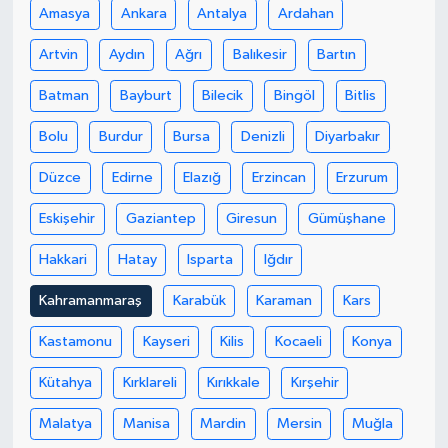
Amasya
Ankara
Antalya
Ardahan
Artvin
Aydın
Ağrı
Balıkesir
Bartın
Batman
Bayburt
Bilecik
Bingöl
Bitlis
Bolu
Burdur
Bursa
Denizli
Diyarbakır
Düzce
Edirne
Elazığ
Erzincan
Erzurum
Eskişehir
Gaziantep
Giresun
Gümüşhane
Hakkari
Hatay
Isparta
Iğdır
Kahramanmaraş
Karabük
Karaman
Kars
Kastamonu
Kayseri
Kilis
Kocaeli
Konya
Kütahya
Kırklareli
Kırıkkale
Kırşehir
Malatya
Manisa
Mardin
Mersin
Muğla