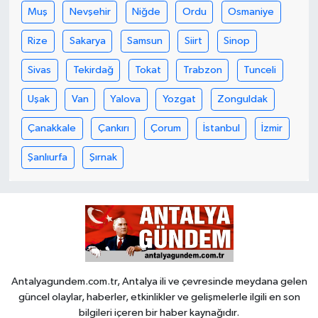
Muş
Nevşehir
Niğde
Ordu
Osmaniye
Rize
Sakarya
Samsun
Siirt
Sinop
Sivas
Tekirdağ
Tokat
Trabzon
Tunceli
Uşak
Van
Yalova
Yozgat
Zonguldak
Çanakkale
Çankırı
Çorum
İstanbul
İzmir
Şanlıurfa
Şırnak
Antalyagundem.com.tr, Antalya ili ve çevresinde meydana gelen
güncel olaylar, haberler, etkinlikler ve gelişmelerle ilgili en son
bilgileri içeren bir haber kaynağıdır.