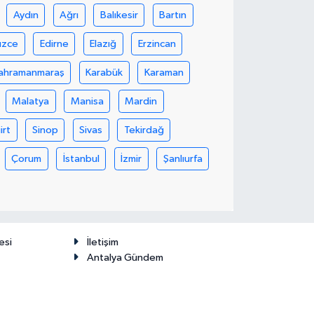
Aydın
Ağrı
Balıkesir
Bartın
üzce
Edirne
Elazığ
Erzincan
ahramanmaraş
Karabük
Karaman
Malatya
Manisa
Mardin
iirt
Sinop
Sivas
Tekirdağ
Çorum
İstanbul
İzmir
Şanlıurfa
esi
İletişim
Antalya Gündem