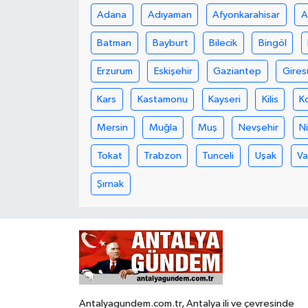
Adana
Adıyaman
Afyonkarahisar
A
Batman
Bayburt
Bilecik
Bingöl
Erzurum
Eskişehir
Gaziantep
Gires
Kars
Kastamonu
Kayseri
Kilis
K
Mersin
Muğla
Muş
Nevşehir
N
Tokat
Trabzon
Tunceli
Uşak
V
Şırnak
Antalyagundem.com.tr, Antalya ili ve çevresinde