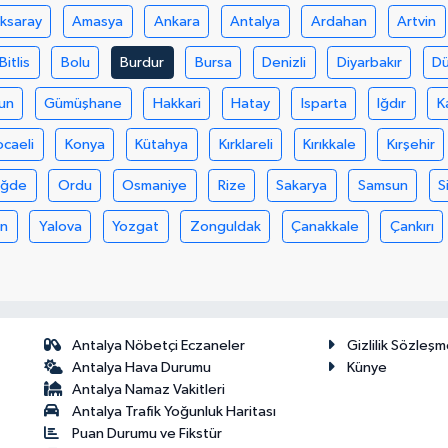
ksaray
Amasya
Ankara
Antalya
Ardahan
Artvin
Bitlis
Bolu
Burdur
Bursa
Denizli
Diyarbakır
D
un
Gümüşhane
Hakkari
Hatay
Isparta
Iğdır
K
ocaeli
Konya
Kütahya
Kırklareli
Kırıkkale
Kırşehir
iğde
Ordu
Osmaniye
Rize
Sakarya
Samsun
S
an
Yalova
Yozgat
Zonguldak
Çanakkale
Çankırı
Antalya Nöbetçi Eczaneler
Gizlilik Sözleşm
Antalya Hava Durumu
Künye
Antalya Namaz Vakitleri
Antalya Trafik Yoğunluk Haritası
Puan Durumu ve Fikstür