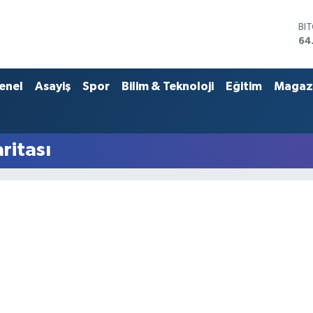
BI
64
DO
47
EU
enel
Asayiş
Spor
Bilim & Teknoloji
Eğitim
Magaz
55
ST
64
GR
ritası
66
Bİ
13