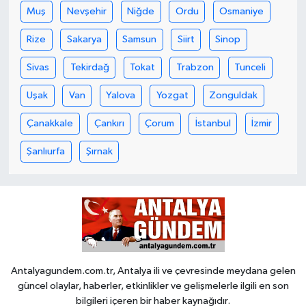
Muş
Nevşehir
Niğde
Ordu
Osmaniye
Rize
Sakarya
Samsun
Siirt
Sinop
Sivas
Tekirdağ
Tokat
Trabzon
Tunceli
Uşak
Van
Yalova
Yozgat
Zonguldak
Çanakkale
Çankırı
Çorum
İstanbul
İzmir
Şanlıurfa
Şırnak
Antalyagundem.com.tr, Antalya ili ve çevresinde meydana gelen
güncel olaylar, haberler, etkinlikler ve gelişmelerle ilgili en son
bilgileri içeren bir haber kaynağıdır.