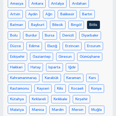
Amasya
Ankara
Antalya
Ardahan
Artvin
Aydın
Ağrı
Balıkesir
Bartın
Batman
Bayburt
Bilecik
Bingöl
Bitlis
Bolu
Burdur
Bursa
Denizli
Diyarbakır
Düzce
Edirne
Elazığ
Erzincan
Erzurum
Eskişehir
Gaziantep
Giresun
Gümüşhane
Hakkari
Hatay
Isparta
Iğdır
Kahramanmaraş
Karabük
Karaman
Kars
Kastamonu
Kayseri
Kilis
Kocaeli
Konya
Kütahya
Kırklareli
Kırıkkale
Kırşehir
Malatya
Manisa
Mardin
Mersin
Muğla