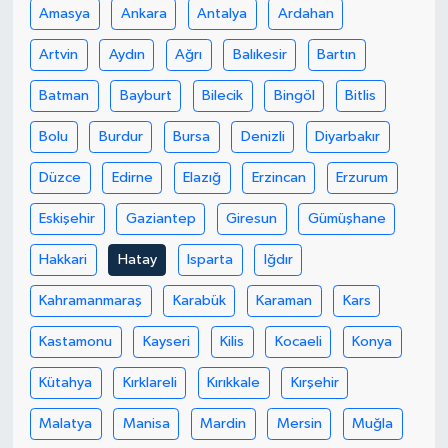
Amasya
Ankara
Antalya
Ardahan
Artvin
Aydın
Ağrı
Balıkesir
Bartın
Batman
Bayburt
Bilecik
Bingöl
Bitlis
Bolu
Burdur
Bursa
Denizli
Diyarbakır
Düzce
Edirne
Elazığ
Erzincan
Erzurum
Eskişehir
Gaziantep
Giresun
Gümüşhane
Hakkari
Hatay
Isparta
Iğdır
Kahramanmaraş
Karabük
Karaman
Kars
Kastamonu
Kayseri
Kilis
Kocaeli
Konya
Kütahya
Kırklareli
Kırıkkale
Kırşehir
Malatya
Manisa
Mardin
Mersin
Muğla