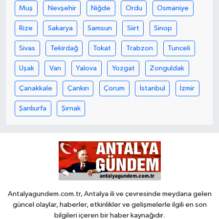
Muş
Nevşehir
Niğde
Ordu
Osmaniye
Rize
Sakarya
Samsun
Siirt
Sinop
Sivas
Tekirdağ
Tokat
Trabzon
Tunceli
Uşak
Van
Yalova
Yozgat
Zonguldak
Çanakkale
Çankırı
Çorum
İstanbul
İzmir
Şanlıurfa
Şırnak
Antalyagundem.com.tr, Antalya ili ve çevresinde meydana gelen
güncel olaylar, haberler, etkinlikler ve gelişmelerle ilgili en son
bilgileri içeren bir haber kaynağıdır.