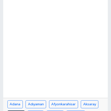
Güncel
Kültür & Sanat
Magazin
Resmi İlan
Sağlık & Yaşam
Siyaset
Spor
Adana
Adıyaman
Afyonkarahisar
Aksaray