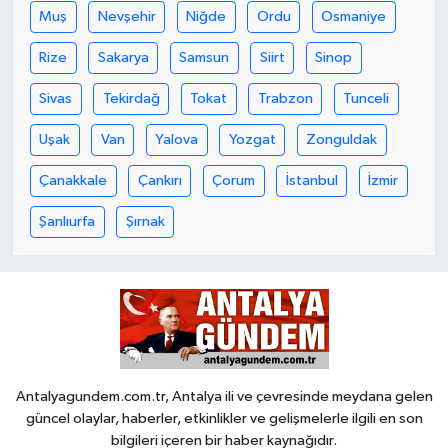
Muş
Nevşehir
Niğde
Ordu
Osmaniye
Rize
Sakarya
Samsun
Siirt
Sinop
Sivas
Tekirdağ
Tokat
Trabzon
Tunceli
Uşak
Van
Yalova
Yozgat
Zonguldak
Çanakkale
Çankırı
Çorum
İstanbul
İzmir
Şanlıurfa
Şırnak
Antalyagundem.com.tr, Antalya ili ve çevresinde meydana gelen
güncel olaylar, haberler, etkinlikler ve gelişmelerle ilgili en son
bilgileri içeren bir haber kaynağıdır.