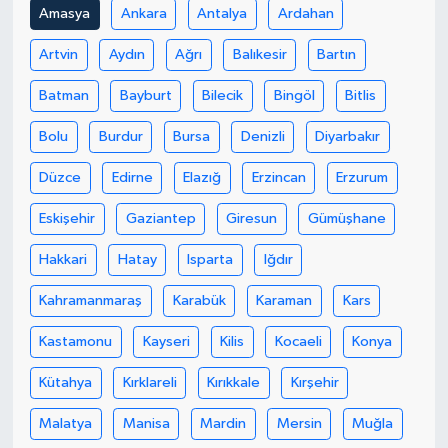
Amasya
Ankara
Antalya
Ardahan
Artvin
Aydın
Ağrı
Balıkesir
Bartın
Batman
Bayburt
Bilecik
Bingöl
Bitlis
Bolu
Burdur
Bursa
Denizli
Diyarbakır
Düzce
Edirne
Elazığ
Erzincan
Erzurum
Eskişehir
Gaziantep
Giresun
Gümüşhane
Hakkari
Hatay
Isparta
Iğdır
Kahramanmaraş
Karabük
Karaman
Kars
Kastamonu
Kayseri
Kilis
Kocaeli
Konya
Kütahya
Kırklareli
Kırıkkale
Kırşehir
Malatya
Manisa
Mardin
Mersin
Muğla