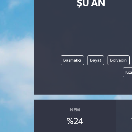
ŞU AN
Güncel
Kültür & Sanat
Magazin
Resmi İlan
Başmakçı
Bayat
Bolvadin
Sağlık & Yaşam
Kız
Siyaset
Spor
NEM
%24