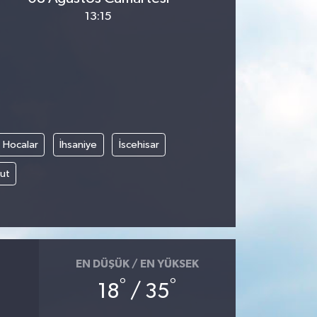
13:15
Hocalar
İhsaniye
İscehisar
ut
EN DÜŞÜK / EN YÜKSEK
°
°
18
/ 35