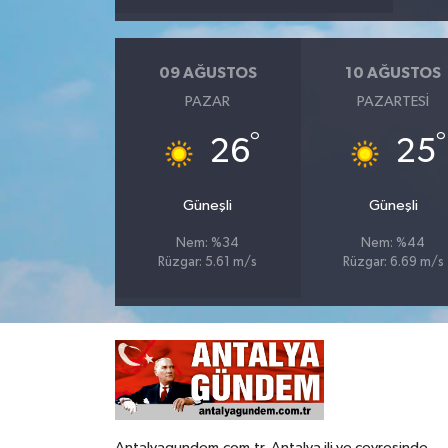
09 AĞUSTOS
10 AĞUSTOS
PAZAR
PAZARTESI
°
°
26
25
Güneşli
Güneşli
Nem: %34
Nem: %44
Rüzgar: 5.61 m/s
Rüzgar: 6.69 m/s
Antalyagundem.com.tr, Antalya ili ve çevresinde