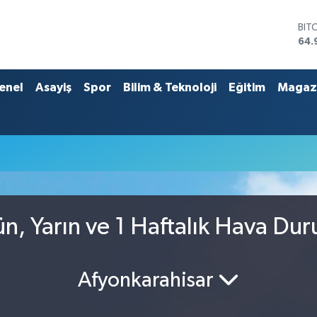
BIT
64.
DO
47,
EU
enel
Asayiş
Spor
Bilim & Teknoloji
Eğitim
Magaz
55,
STE
64,
GRA
666
BİS
13.
ün, Yarın ve 1 Haftalık Hava Du
Afyonkarahisar