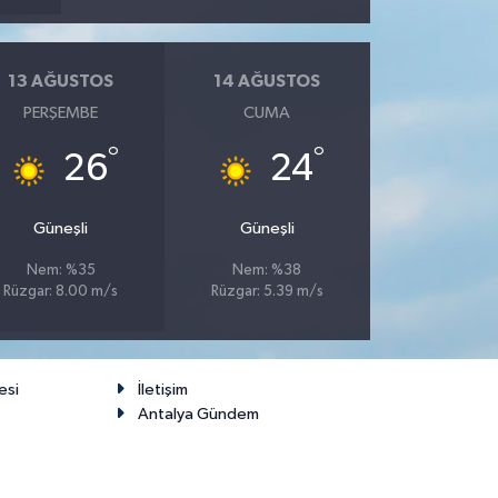
13 AĞUSTOS
14 AĞUSTOS
PERŞEMBE
CUMA
°
°
26
24
Güneşli
Güneşli
Nem: %35
Nem: %38
Rüzgar: 8.00 m/s
Rüzgar: 5.39 m/s
esi
İletişim
Antalya Gündem