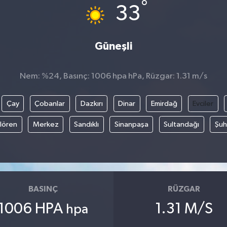
°
33
Güneşli
Nem: %24, Basınç: 1006 hpa hPa, Rüzgar: 1.31 m/s
Çay
Çobanlar
Dazkırı
Dinar
Emirdağ
Evciler
ılören
Merkez
Sandıklı
Sinanpaşa
Sultandağı
Şuh
BASINÇ
RÜZGAR
1006 HPA
1.31 M/S
hpa