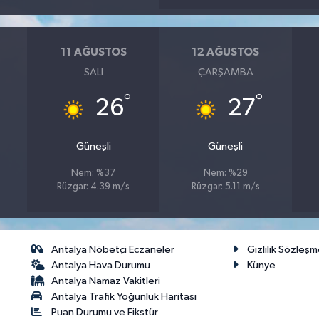
11 AĞUSTOS
12 AĞUSTOS
SALI
ÇARŞAMBA
°
°
26
27
Güneşli
Güneşli
Nem: %37
Nem: %29
Rüzgar: 4.39 m/s
Rüzgar: 5.11 m/s
Antalya Nöbetçi Eczaneler
Gizlilik Sözleşm
Antalya Hava Durumu
Künye
Antalya Namaz Vakitleri
Antalya Trafik Yoğunluk Haritası
Puan Durumu ve Fikstür