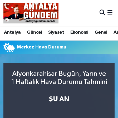
Antalya
Antalya Nöbetçi Eczaneler
Antalya
Güncel
Siyaset
Ekonomi
Genel
A
Asayiş
Antalya Hava Durumu
Bilim & Teknoloji
Antalya Namaz Vakitleri
Merkez Hava Durumu
Bölge
Antalya Trafik Yoğunluk Haritası
Afyonkarahisar Bugün, Yarın ve
EĞİTİM
Süper Lig Puan Durumu ve Fikstür
1 Haftalık Hava Durumu Tahmini
Ekonomi
Tüm Manşetler
ŞU AN
Genel
Son Dakika Haberleri
Görüntülü Haber
Haber Arşivi