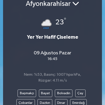
Afyonkarahisar
Güncel
°
Kültür & Sanat
23
Magazin
Yer Yer Hafif Çiseleme
Resmi İlan
09 Ağustos Pazar
Sağlık & Yaşam
16:45
Siyaset
Nem: %53, Basınç: 1007 hpa hPa,
Spor
Rüzgar: 4.11 m/s
Başmakçı
Bayat
Bolvadin
Çay
Çobanlar
Dazkırı
Dinar
Emirdağ