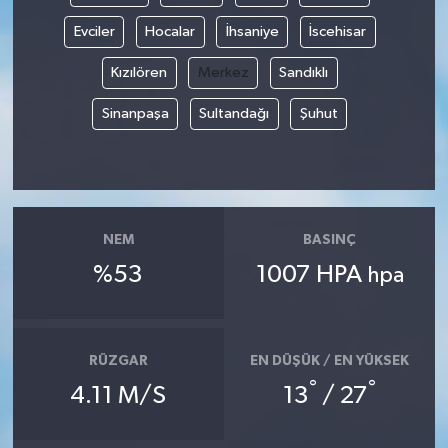
Evciler
Hocalar
İhsaniye
İscehisar
Kızılören
Merkez
Sandıklı
Sinanpaşa
Sultandağı
Şuhut
NEM
BASINÇ
%53
1007 HPA
hpa
RÜZGAR
EN DÜŞÜK / EN YÜKSEK
°
°
4.11 M/S
13
/ 27