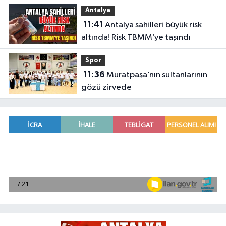
merak edilenlerini anlattı
Antalya
11:41
Antalya sahilleri büyük risk
altında! Risk TBMM’ye taşındı
Spor
11:36
Muratpaşa’nın sultanlarının
gözü zirvede