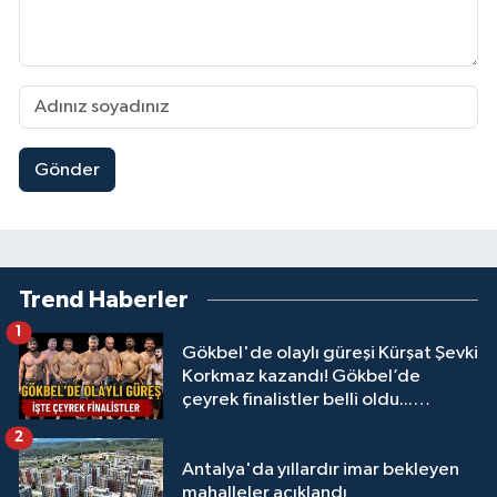
Gönder
Trend Haberler
1
Gökbel'de olaylı güreşi Kürşat Şevki
Korkmaz kazandı! Gökbel’de
çeyrek finalistler belli oldu...
Megastar Ali Gürbüz elendi!
2
Antalya'da yıllardır imar bekleyen
mahalleler açıklandı