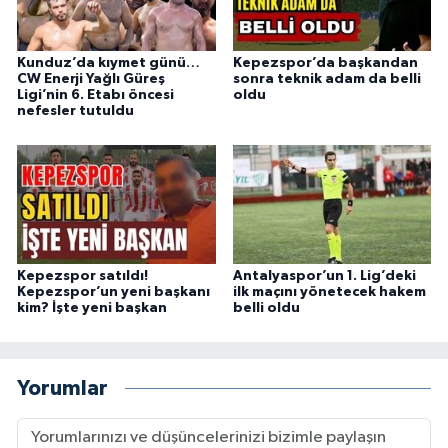
Kunduz’da kıymet günü…
Kepezspor’da başkandan
CW Enerji Yağlı Güreş
sonra teknik adam da belli
Ligi’nin 6. Etabı öncesi
oldu
nefesler tutuldu
Kepezspor satıldı!
Antalyaspor’un 1. Lig’deki
Kepezspor’un yeni başkanı
ilk maçını yönetecek hakem
kim? İşte yeni başkan
belli oldu
Yorumlar