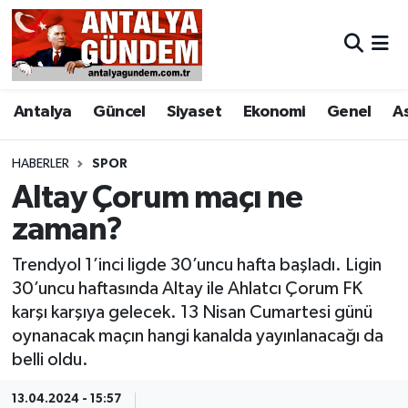
Antalya
Antalya Nöbetçi Eczaneler
Antalya
Güncel
Siyaset
Ekonomi
Genel
A
Asayiş
Antalya Hava Durumu
Bilim & Teknoloji
Antalya Namaz Vakitleri
HABERLER
SPOR
Altay Çorum maçı ne
Bölge
Antalya Trafik Yoğunluk Haritası
zaman?
EĞİTİM
Süper Lig Puan Durumu ve Fikstür
Trendyol 1’inci ligde 30’uncu hafta başladı. Ligin
30’uncu haftasında Altay ile Ahlatcı Çorum FK
Ekonomi
Tüm Manşetler
karşı karşıya gelecek. 13 Nisan Cumartesi günü
oynanacak maçın hangi kanalda yayınlanacağı da
Genel
Son Dakika Haberleri
belli oldu.
Görüntülü Haber
Haber Arşivi
13.04.2024 - 15:57