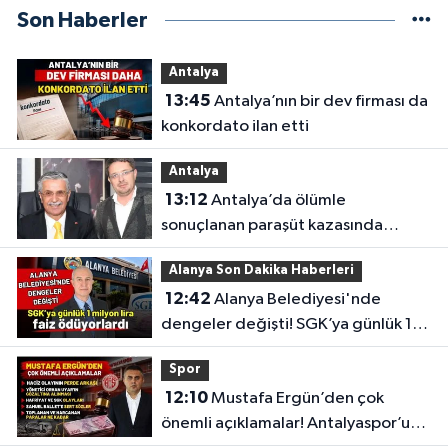
Son Haberler
Antalya
13:45
Antalya’nın bir dev firması da
konkordato ilan etti
Antalya
13:12
Antalya’da ölümle
sonuçlanan paraşüt kazasında
gözler Necati Topaloğlu’nun
Alanya Son Dakika Haberleri
oğlunda
12:42
Alanya Belediyesi'nde
dengeler değişti! SGK’ya günlük 1
milyon lira faiz ödüyorlardı
Spor
12:10
Mustafa Ergün’den çok
önemli açıklamalar! Antalyaspor’un