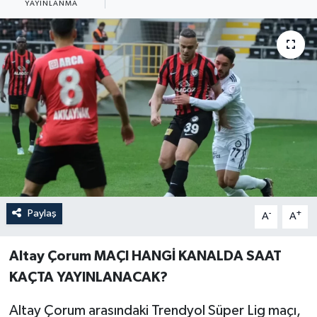
YAYINLANMA
Güncel
Kültür & Sanat
Magazin
Resmi İlan
Sağlık & Yaşam
Siyaset
Paylaş
-
+
A
A
Spor
Altay Çorum MAÇI HANGİ KANALDA SAAT
KAÇTA YAYINLANACAK?
Altay Çorum arasındaki Trendyol Süper Lig maçı,