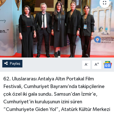
Güncel
Kültür & Sanat
Magazin
Resmi İlan
Sağlık & Yaşam
Paylaş
-
+
A
A
Siyaset
62. Uluslararası Antalya Altın Portakal Film
Festivali, Cumhuriyet Bayramı’nda takipçilerine
Spor
çok özel iki gala sundu. Samsun’dan İzmir’e,
Cumhuriyet’in kuruluşunun izini süren
“Cumhuriyete Giden Yol”, Atatürk Kültür Merkezi