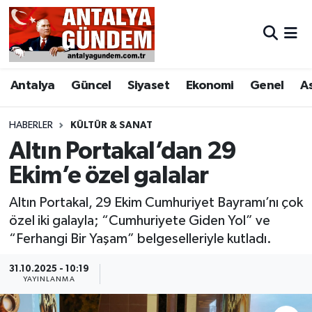
Antalya
Antalya Nöbetçi Eczaneler
Antalya
Güncel
Siyaset
Ekonomi
Genel
A
Asayiş
Antalya Hava Durumu
Bilim & Teknoloji
Antalya Namaz Vakitleri
HABERLER
KÜLTÜR & SANAT
Altın Portakal’dan 29
Bölge
Antalya Trafik Yoğunluk Haritası
Ekim’e özel galalar
EĞİTİM
Süper Lig Puan Durumu ve Fikstür
Altın Portakal, 29 Ekim Cumhuriyet Bayramı’nı çok
özel iki galayla; “Cumhuriyete Giden Yol” ve
Ekonomi
Tüm Manşetler
“Ferhangi Bir Yaşam” belgeselleriyle kutladı.
Genel
Son Dakika Haberleri
31.10.2025 - 10:19
YAYINLANMA
Görüntülü Haber
Haber Arşivi