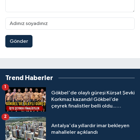
Gönder
Trend Haberler
1
Gökbel'de olaylı güreşi Kürşat Şevki
Korkmaz kazandı! Gökbel’de
çeyrek finalistler belli oldu...
Megastar Ali Gürbüz elendi!
2
Antalya'da yıllardır imar bekleyen
mahalleler açıklandı