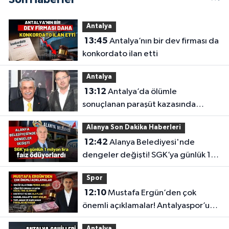
Antalya
13:45
Antalya’nın bir dev firması da
konkordato ilan etti
Antalya
13:12
Antalya’da ölümle
sonuçlanan paraşüt kazasında
gözler Necati Topaloğlu’nun
Alanya Son Dakika Haberleri
oğlunda
12:42
Alanya Belediyesi'nde
dengeler değişti! SGK’ya günlük 1
milyon lira faiz ödüyorlardı
Spor
12:10
Mustafa Ergün’den çok
önemli açıklamalar! Antalyaspor’un
merak edilenlerini anlattı
Antalya