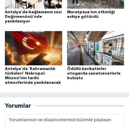
Antalya’da bağlamanın sesi
Muratpaşa’nın etkinliği
Değirmenönü’nde
eskiye götürdü
yankılanıyor
Antalya’da ‘Kahramanlık
Ödüllü karikatürler
türküleri’ Nekropol
otogarda sanatseverlerle
Müzesi’nin tarihi
buluştu
atmosferinde yankılanacak
Yorumlar