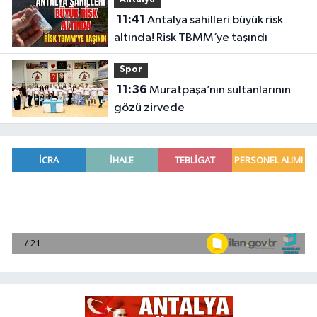
11:41
Antalya sahilleri büyük risk
altında! Risk TBMM’ye taşındı
Spor
11:36
Muratpaşa’nın sultanlarının
gözü zirvede