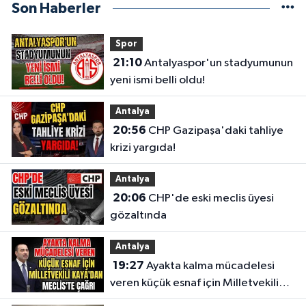
Son Haberler
Spor
21:10
Antalyaspor'un stadyumunun
yeni ismi belli oldu!
Antalya
20:56
CHP Gazipaşa'daki tahliye
krizi yargıda!
Antalya
20:06
CHP'de eski meclis üyesi
gözaltında
Antalya
19:27
Ayakta kalma mücadelesi
veren küçük esnaf için Milletvekili
Kaya'dan Meclis'te çağrı