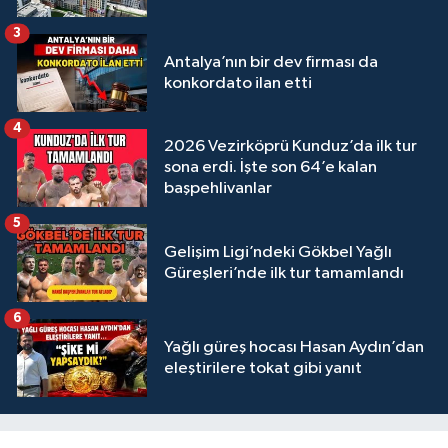
3
Antalya’nın bir dev firması da
konkordato ilan etti
4
2026 Vezirköprü Kunduz’da ilk tur
sona erdi. İşte son 64’e kalan
başpehlivanlar
5
Gelişim Ligi’ndeki Gökbel Yağlı
Güreşleri’nde ilk tur tamamlandı
6
Yağlı güreş hocası Hasan Aydın’dan
eleştirilere tokat gibi yanıt