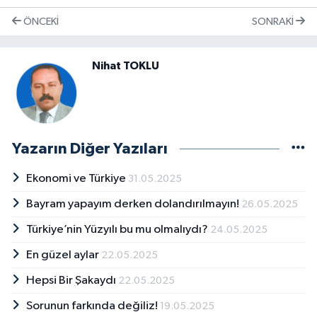
ÖNCEKI
SONRAKI
Nihat TOKLU
Yazarın Diğer Yazıları
Ekonomi ve Türkiye
31.05.2025
Bayram yapayım derken dolandırılmayın!
26.05.2025
Türkiye’nin Yüzyılı bu mu olmalıydı?
24.05.2025
En güzel aylar
22.05.2025
Hepsi Bir Şakaydı
22.05.2025
Sorunun farkında değiliz!
19.05.2025