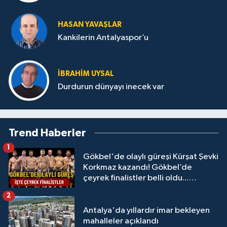
HASAN YAVAŞLAR
Kankilerin Antalyaspor’u
İBRAHIM UYSAL
Durdurun dünyayı inecek var
Trend Haberler
1
Gökbel'de olaylı güreşi Kürşat Şevki
Korkmaz kazandı! Gökbel’de
çeyrek finalistler belli oldu...
Megastar Ali Gürbüz elendi!
2
Antalya'da yıllardır imar bekleyen
mahalleler açıklandı