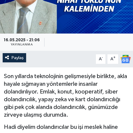
Güncel
Kültür & Sanat
16.05.2025 - 21:06
Magazin
YAYINLANMA
Resmi İlan
Paylaş
-
+
A
A
Sağlık & Yaşam
Son yıllarda teknolojinin gelişmesiyle birlikte, akla
hayale sığmayan yöntemlerle insanlar
Siyaset
dolandırılıyor. Emlak, konut, kooperatif, siber
dolandırıcılık, yapay zeka ve kart dolandırıcılığı
Spor
gibi pek çok alanda dolandırıcılık, günümüzde
zirveye ulaşmış durumda.
Hadi diyelim dolandırıcılar bu işi meslek haline