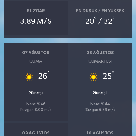
RÜZGAR
EN DÜŞÜK / EN YÜKSEK
°
°
3.89 M/S
20
/ 32
07 AĞUSTOS
08 AĞUSTOS
CUMA
CUMARTESI
°
°
26
25
Güneşli
Güneşli
Nem: %46
Nem: %44
Rüzgar: 8.00 m/s
Rüzgar: 6.89 m/s
09 AĞUSTOS
10 AĞUSTOS