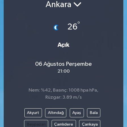
Ankara
Güncel
°
Kültür & Sanat
26
Magazin
Açık
Resmi İlan
06 Ağustos Perşembe
Sağlık & Yaşam
21:00
Siyaset
Nem: %42, Basınç: 1008 hpa hPa,
Spor
Rüzgar: 3.89 m/s
Akyurt
Altındağ
Ayaş
Bala
Beypazarı
Çamlıdere
Çankaya