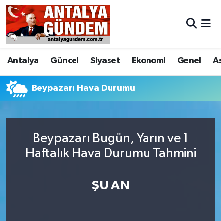
Antalya
Antalya Nöbetçi Eczaneler
Antalya
Güncel
Siyaset
Ekonomi
Genel
A
Asayiş
Antalya Hava Durumu
Bilim & Teknoloji
Antalya Namaz Vakitleri
Beypazarı Hava Durumu
Bölge
Antalya Trafik Yoğunluk Haritası
Beypazarı Bugün, Yarın ve 1
EĞİTİM
Süper Lig Puan Durumu ve Fikstür
Haftalık Hava Durumu Tahmini
Ekonomi
Tüm Manşetler
ŞU AN
Genel
Son Dakika Haberleri
Görüntülü Haber
Haber Arşivi