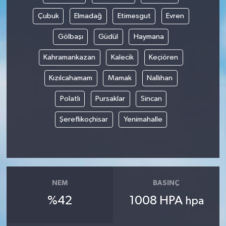
Çubuk
Elmadağ
Etimesgut
Evren
Gölbaşı
Güdül
Haymana
Kahramankazan
Kalecik
Keçiören
Kızılcahamam
Mamak
Nallıhan
Polatlı
Pursaklar
Sincan
Şereflikoçhisar
Yenimahalle
NEM
BASINÇ
%42
1008 HPA
hpa