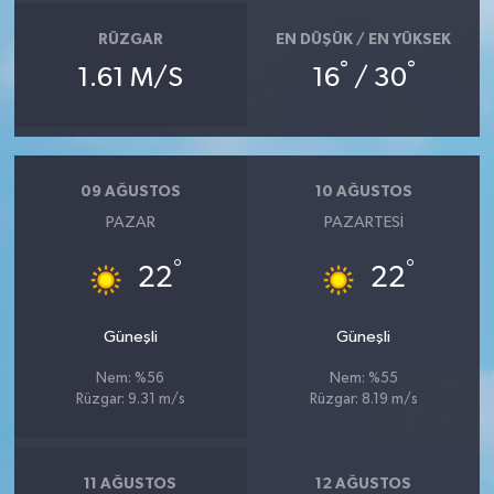
RÜZGAR
EN DÜŞÜK / EN YÜKSEK
°
°
1.61 M/S
16
/ 30
09 AĞUSTOS
10 AĞUSTOS
PAZAR
PAZARTESI
°
°
22
22
Güneşli
Güneşli
Nem: %56
Nem: %55
Rüzgar: 9.31 m/s
Rüzgar: 8.19 m/s
11 AĞUSTOS
12 AĞUSTOS