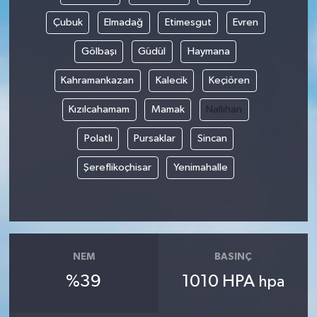
Çubuk
Elmadağ
Etimesgut
Evren
Gölbaşı
Güdül
Haymana
Kahramankazan
Kalecik
Keçiören
Kızılcahamam
Mamak
Nallıhan
Polatlı
Pursaklar
Sincan
Şereflikoçhisar
Yenimahalle
NEM
BASINÇ
%39
1010 HPA
hpa