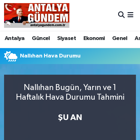
Antalya
Antalya Nöbetçi Eczaneler
Antalya
Güncel
Siyaset
Ekonomi
Genel
A
Asayiş
Antalya Hava Durumu
Bilim & Teknoloji
Antalya Namaz Vakitleri
Nallıhan Hava Durumu
Bölge
Antalya Trafik Yoğunluk Haritası
Nallıhan Bugün, Yarın ve 1
EĞİTİM
Süper Lig Puan Durumu ve Fikstür
Haftalık Hava Durumu Tahmini
Ekonomi
Tüm Manşetler
ŞU AN
Genel
Son Dakika Haberleri
Görüntülü Haber
Haber Arşivi