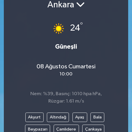
Ankara
Güncel
°
Kültür & Sanat
24
Magazin
Güneşli
Resmi İlan
08 Ağustos Cumartesi
Sağlık & Yaşam
10:00
Siyaset
Nem: %39, Basınç: 1010 hpa hPa,
Spor
Rüzgar: 1.61 m/s
Akyurt
Altındağ
Ayaş
Bala
Beypazarı
Çamlıdere
Çankaya