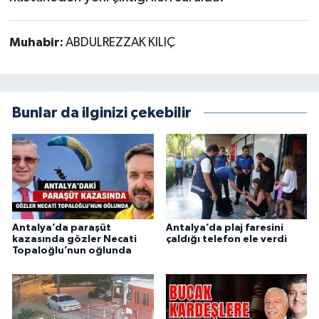
Muhabir:
ABDULREZZAK KILIÇ
Bunlar da ilginizi çekebilir
Antalya’da paraşüt
Antalya’da plaj faresini
kazasında gözler Necati
çaldığı telefon ele verdi
Topaloğlu’nun oğlunda