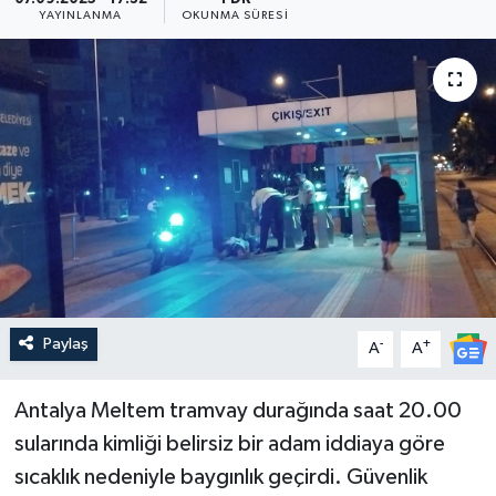
YAYINLANMA
OKUNMA SÜRESI
Güncel
Kültür & Sanat
Magazin
Resmi İlan
Sağlık & Yaşam
Siyaset
Paylaş
-
+
A
A
Spor
Antalya Meltem tramvay durağında saat 20.00
sularında kimliği belirsiz bir adam iddiaya göre
sıcaklık nedeniyle baygınlık geçirdi. Güvenlik