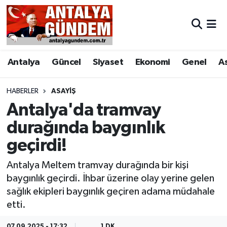
Antalya
Antalya Nöbetçi Eczaneler
Antalya
Güncel
Siyaset
Ekonomi
Genel
A
Asayiş
Antalya Hava Durumu
Bilim & Teknoloji
Antalya Namaz Vakitleri
HABERLER
ASAYIŞ
Antalya'da tramvay
Bölge
Antalya Trafik Yoğunluk Haritası
durağında baygınlık
geçirdi!
EĞİTİM
Süper Lig Puan Durumu ve Fikstür
Antalya Meltem tramvay durağında bir kişi
Ekonomi
Tüm Manşetler
baygınlık geçirdi. İhbar üzerine olay yerine gelen
sağlık ekipleri baygınlık geçiren adama müdahale
Genel
Son Dakika Haberleri
etti.
Görüntülü Haber
Haber Arşivi
07.09.2025 - 17:32
1 DK