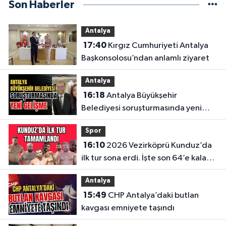
Son Haberler
Antalya
17:40
Kırgız Cumhuriyeti Antalya
Başkonsolosu’ndan anlamlı ziyaret
Antalya
16:18
Antalya Büyükşehir
Belediyesi soruşturmasında yeni
gelişme
Spor
16:10
2026 Vezirköprü Kunduz’da
ilk tur sona erdi. İşte son 64’e kalan
başpehlivanlar
Antalya
15:49
CHP Antalya’daki butlan
kavgası emniyete taşındı