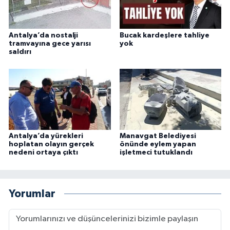
Antalya’da nostalji
Bucak kardeşlere tahliye
tramvayına gece yarısı
yok
saldırı
Antalya’da yürekleri
Manavgat Belediyesi
hoplatan olayın gerçek
önünde eylem yapan
nedeni ortaya çıktı
işletmeci tutuklandı
Yorumlar