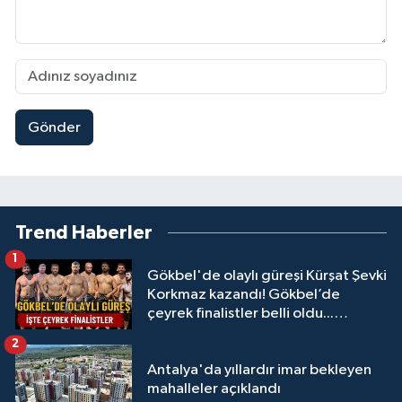
Gönder
Trend Haberler
1
Gökbel'de olaylı güreşi Kürşat Şevki
Korkmaz kazandı! Gökbel’de
çeyrek finalistler belli oldu...
Megastar Ali Gürbüz elendi!
2
Antalya'da yıllardır imar bekleyen
mahalleler açıklandı