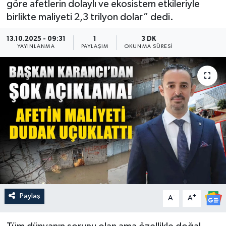
göre afetlerin dolaylı ve ekosistem etkileriyle
birlikte maliyeti 2,3 trilyon dolar” dedi.
Güncel
13.10.2025 - 09:31
1
3 DK
Kültür & Sanat
YAYINLANMA
PAYLAŞIM
OKUNMA SÜRESI
Magazin
Resmi İlan
Sağlık & Yaşam
Siyaset
Spor
Paylaş
-
+
A
A