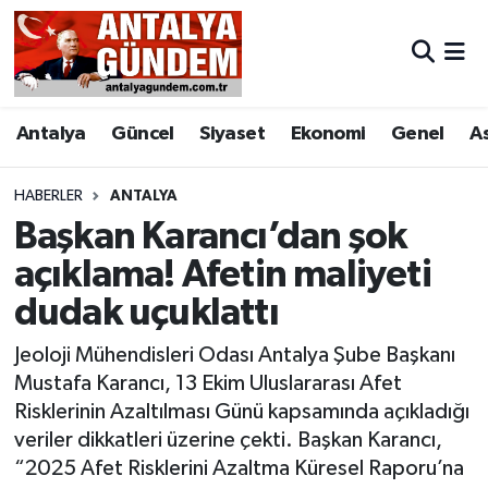
Antalya
Antalya Nöbetçi Eczaneler
Antalya
Güncel
Siyaset
Ekonomi
Genel
A
Asayiş
Antalya Hava Durumu
Bilim & Teknoloji
Antalya Namaz Vakitleri
HABERLER
ANTALYA
Başkan Karancı’dan şok
Bölge
Antalya Trafik Yoğunluk Haritası
açıklama! Afetin maliyeti
dudak uçuklattı
EĞİTİM
Süper Lig Puan Durumu ve Fikstür
Jeoloji Mühendisleri Odası Antalya Şube Başkanı
Ekonomi
Tüm Manşetler
Mustafa Karancı, 13 Ekim Uluslararası Afet
Risklerinin Azaltılması Günü kapsamında açıkladığı
Genel
Son Dakika Haberleri
veriler dikkatleri üzerine çekti. Başkan Karancı,
“2025 Afet Risklerini Azaltma Küresel Raporu’na
Görüntülü Haber
Haber Arşivi