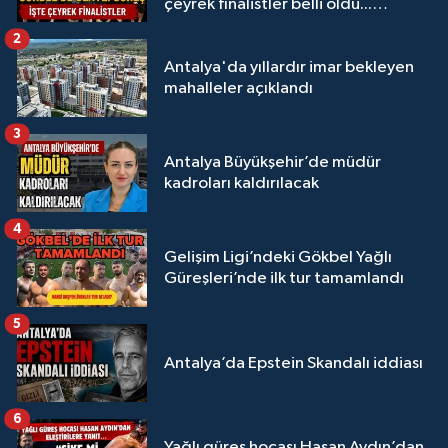
çeyrek finalistler belli oldu...
Megastar Ali Gürbüz elendi!
2
Antalya'da yıllardır imar bekleyen
mahalleler açıklandı
3
Antalya Büyükşehir’de müdür
kadroları kaldırılacak
4
Gelişim Ligi’ndeki Gökbel Yağlı
Güreşleri’nde ilk tur tamamlandı
5
Antalya’da Epstein Skandalı iddiası
6
Yağlı güreş hocası Hasan Aydın’dan