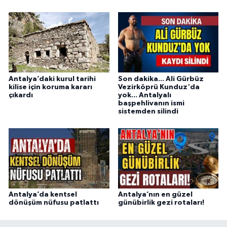
Antalya’daki kurul tarihi
Son dakika... Ali Gürbüz
kilise için koruma kararı
Vezirköprü Kunduz'da
çıkardı
yok... Antalyalı
başpehlivanın ismi
sistemden silindi
Antalya’da kentsel
Antalya’nın en güzel
dönüşüm nüfusu patlattı
günübirlik gezi rotaları!