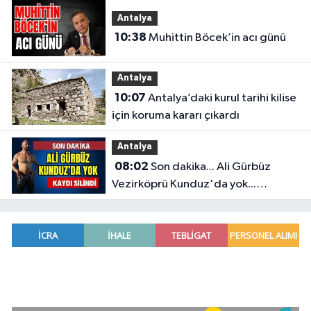
Antalya
10:38
Muhittin Böcek’in acı günü
Antalya
10:07
Antalya’daki kurul tarihi kilise
için koruma kararı çıkardı
Antalya
08:02
Son dakika... Ali Gürbüz
Vezirköprü Kunduz'da yok...
Antalyalı başpehlivanın ismi
sistemden silindi