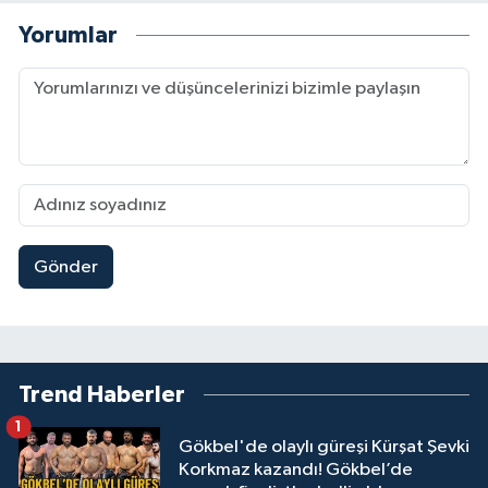
Yorumlar
Gönder
Trend Haberler
1
Gökbel'de olaylı güreşi Kürşat Şevki
Korkmaz kazandı! Gökbel’de