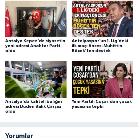
Antalya Kepez’de siyasetin
Antalyaspor’un 1. Lig’deki
yeni adresi Anahtar Parti
ilk maçı öncesi Muhittin
oldu
Böcek’ten destek
Antalya’da kaliteli balığın
Yeni Partili Coşar’dan çocuk
adresi Düden Balık Çarşısı
yasasına tepki
oldu
Yorumlar