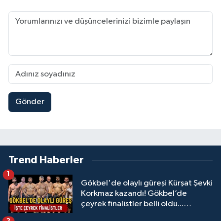
Gönder
Trend Haberler
1
Gökbel'de olaylı güreşi Kürşat Şevki
Korkmaz kazandı! Gökbel’de
çeyrek finalistler belli oldu...
Megastar Ali Gürbüz elendi!