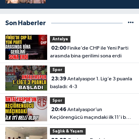
Son Haberler
Antalya
02:00
Finike’de CHP ile Yeni Parti
arasında bina gerilimi sona erdi
Spor
23:39
Antalyaspor 1. Lig’e 3 puanla
başladı: 4-3
Spor
20:46
Antalyaspor’un
Keçiörengücü maçındaki ilk 11'i belli
oldu!
Sağlık & Yaşam