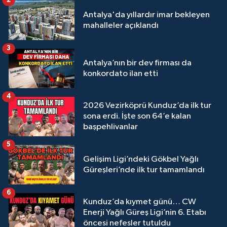
2
Antalya'da yıllardır imar bekleyen
mahalleler açıklandı
3
Antalya’nın bir dev firması da
konkordato ilan etti
4
2026 Vezirköprü Kunduz’da ilk tur
sona erdi. İşte son 64’e kalan
başpehlivanlar
5
Gelişim Ligi’ndeki Gökbel Yağlı
Güreşleri’nde ilk tur tamamlandı
6
Kunduz’da kıymet günü… CW
Enerji Yağlı Güreş Ligi’nin 6. Etabı
öncesi nefesler tutuldu