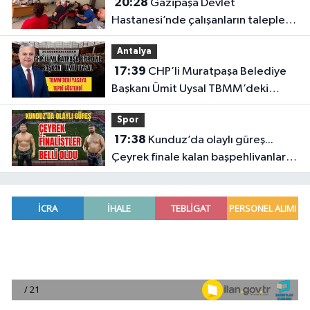
20:28
Gazipaşa Devlet
Hastanesi’nde çalışanların talepleri
masaya yatırıldı
Antalya
17:39
CHP’li Muratpaşa Belediye
Başkanı Ümit Uysal TBMM’deki
yasaya tepki gösterdi
Spor
17:38
Kunduz’da olaylı güreş...
Çeyrek finale kalan başpehlivanlar
belli oldu