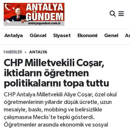
Antalya
Antalya Nöbetçi Eczaneler
Antalya
Güncel
Siyaset
Ekonomi
Genel
A
Asayiş
Antalya Hava Durumu
Bilim & Teknoloji
Antalya Namaz Vakitleri
HABERLER
ANTALYA
CHP Milletvekili Coşar,
Bölge
Antalya Trafik Yoğunluk Haritası
iktidarın öğretmen
politikalarını topa tuttu
EĞİTİM
Süper Lig Puan Durumu ve Fikstür
CHP Antalya Milletvekili Aliye Coşar, özel okul
Ekonomi
Tüm Manşetler
öğretmenlerinin yıllardır düşük ücretle, uzun
mesaiyle, baskı, mobbing ve belirsizlikle
Genel
Son Dakika Haberleri
çalışmasına Meclis’te tepki gösterdi.
Öğretmenler arasında ekonomik ve sosyal
Görüntülü Haber
Haber Arşivi