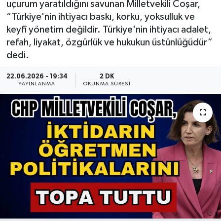
uçurum yaratıldığını savunan Milletvekili Coşar,
“Türkiye'nin ihtiyacı baskı, korku, yoksulluk ve
Güncel
keyfî yönetim değildir. Türkiye'nin ihtiyacı adalet,
refah, liyakat, özgürlük ve hukukun üstünlüğüdür”
Kültür & Sanat
dedi.
Magazin
22.06.2026 - 19:34
2 DK
YAYINLANMA
OKUNMA SÜRESI
Resmi İlan
Sağlık & Yaşam
Siyaset
Spor