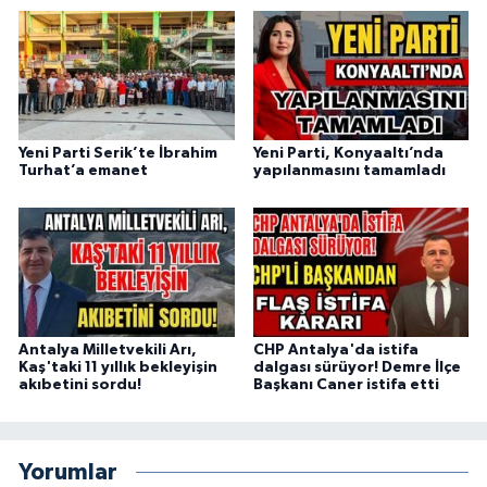
Yeni Parti Serik’te İbrahim
Yeni Parti, Konyaaltı’nda
Turhat’a emanet
yapılanmasını tamamladı
Antalya Milletvekili Arı,
CHP Antalya'da istifa
Kaş'taki 11 yıllık bekleyişin
dalgası sürüyor! Demre İlçe
akıbetini sordu!
Başkanı Caner istifa etti
Yorumlar