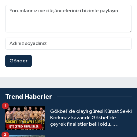
Gönder
Trend Haberler
1
Gökbel'de olaylı güreşi Kürşat Şevki
Korkmaz kazandı! Gökbel’de
çeyrek finalistler belli oldu...
Megastar Ali Gürbüz elendi!
2