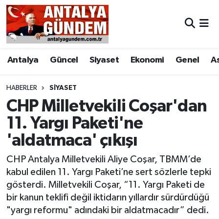
Antalya
Antalya Nöbetçi Eczaneler
Antalya
Güncel
Siyaset
Ekonomi
Genel
A
Asayiş
Antalya Hava Durumu
Bilim & Teknoloji
Antalya Namaz Vakitleri
HABERLER
SIYASET
CHP Milletvekili Coşar'dan
Bölge
Antalya Trafik Yoğunluk Haritası
11. Yargı Paketi'ne
'aldatmaca' çıkışı
EĞİTİM
Süper Lig Puan Durumu ve Fikstür
CHP Antalya Milletvekili Aliye Coşar, TBMM’de
Ekonomi
Tüm Manşetler
kabul edilen 11. Yargı Paketi’ne sert sözlerle tepki
gösterdi. Milletvekili Coşar, “11. Yargı Paketi de
Genel
Son Dakika Haberleri
bir kanun teklifi değil iktidarın yıllardır sürdürdüğü
"yargı reformu" adındaki bir aldatmacadır” dedi.
Görüntülü Haber
Haber Arşivi