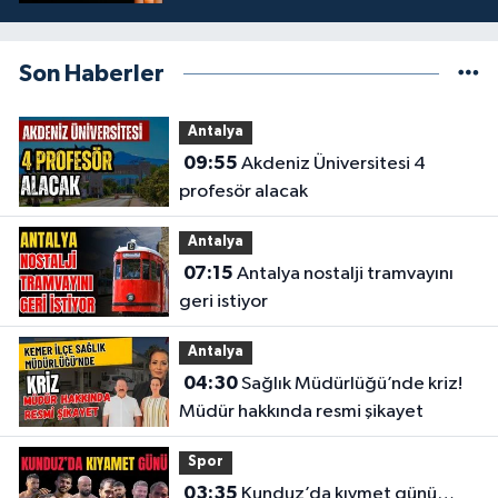
Son Haberler
Antalya
09:55
Akdeniz Üniversitesi 4
profesör alacak
Antalya
07:15
Antalya nostalji tramvayını
geri istiyor
Antalya
04:30
Sağlık Müdürlüğü’nde kriz!
Müdür hakkında resmi şikayet
Spor
03:35
Kunduz’da kıymet günü…