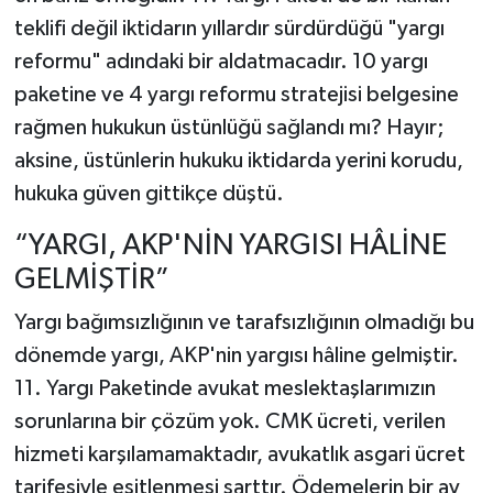
teklifi değil iktidarın yıllardır sürdürdüğü "yargı
reformu" adındaki bir aldatmacadır. 10 yargı
paketine ve 4 yargı reformu stratejisi belgesine
rağmen hukukun üstünlüğü sağlandı mı? Hayır;
aksine, üstünlerin hukuku iktidarda yerini korudu,
hukuka güven gittikçe düştü.
“YARGI, AKP'NİN YARGISI HÂLİNE
GELMİŞTİR”
Yargı bağımsızlığının ve tarafsızlığının olmadığı bu
dönemde yargı, AKP'nin yargısı hâline gelmiştir.
11. Yargı Paketinde avukat meslektaşlarımızın
sorunlarına bir çözüm yok. CMK ücreti, verilen
hizmeti karşılamamaktadır, avukatlık asgari ücret
tarifesiyle eşitlenmesi şarttır. Ödemelerin bir ay