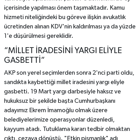
içerisinde yapılması önem taşımaktadır. Kamu
hizmeti niteliğindeki bu göreve ilişkin avukatlık
ücretinden alınan KDV'nin kaldırılması ya da yüzde
1'e düşürülmesi gereklidir.
“MİLLET İRADESİNİ YARGI ELİYLE
GASBETTİ”
AKP son yerel seçimlerden sonra 2'nci parti oldu,
sandıkta kaybettiği millet iradesini yargı eliyle
gasbetti. 19 Mart yargı darbesiyle haksız ve
hukuksuz bir şekilde başta Cumhurbaşkanı
adayımız Ekrem İmamoğlu olmak üzere
belediyelerimize operasyonlar düzenledi,
kayyum atadı. Tutuklama kararı tedbir olmaktan
çıktı, cezaya dönüştü. "Etkin pişmanlık" adı