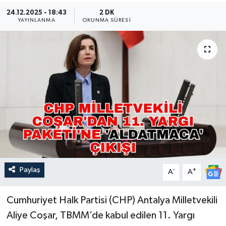
24.12.2025 - 18:43
2 DK
Güncel
YAYINLANMA
OKUNMA SÜRESI
Kültür & Sanat
Magazin
Resmi İlan
Sağlık & Yaşam
Siyaset
Paylaş
-
+
Spor
A
A
Cumhuriyet Halk Partisi (CHP) Antalya Milletvekili
Aliye Coşar, TBMM’de kabul edilen 11. Yargı