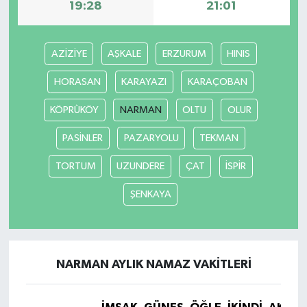
19:28
21:01
AZİZİYE
AŞKALE
ERZURUM
HINIS
HORASAN
KARAYAZI
KARAÇOBAN
KÖPRÜKÖY
NARMAN
OLTU
OLUR
PASİNLER
PAZARYOLU
TEKMAN
TORTUM
UZUNDERE
ÇAT
İSPİR
ŞENKAYA
NARMAN AYLIK NAMAZ VAKITLERI