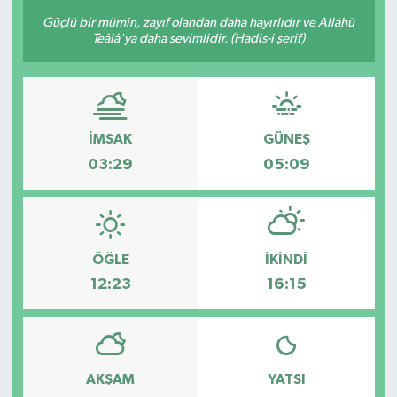
Güçlü bir mümin, zayıf olandan daha hayırlıdır ve Allâhü
Güncel
Teâlâ'ya daha sevimlidir. (Hadis-i şerif)
Kültür & Sanat
Magazin
İMSAK
GÜNEŞ
03:29
05:09
Resmi İlan
Sağlık & Yaşam
Siyaset
ÖĞLE
İKINDI
12:23
16:15
Spor
AKŞAM
YATSI