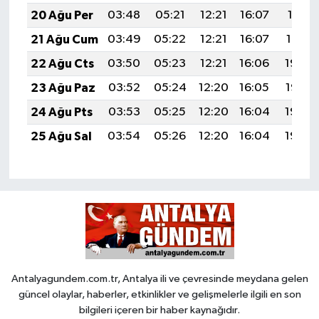
20 Ağu Per
03:48
05:21
12:21
16:07
19:11
21 Ağu Cum
03:49
05:22
12:21
16:07
19:10
22 Ağu Cts
03:50
05:23
12:21
16:06
19:08
23 Ağu Paz
03:52
05:24
12:20
16:05
19:07
24 Ağu Pts
03:53
05:25
12:20
16:04
19:05
25 Ağu Sal
03:54
05:26
12:20
16:04
19:04
Antalyagundem.com.tr, Antalya ili ve çevresinde meydana gelen
güncel olaylar, haberler, etkinlikler ve gelişmelerle ilgili en son
bilgileri içeren bir haber kaynağıdır.