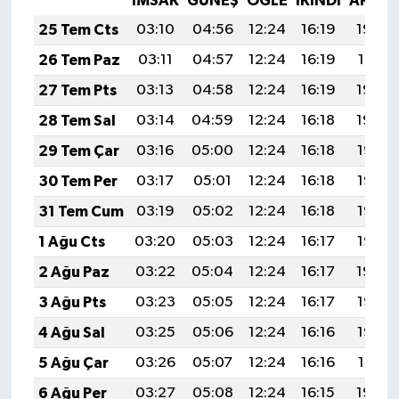
İMSAK
GÜNEŞ
ÖĞLE
İKINDI
AKŞA
25 Tem Cts
03:10
04:56
12:24
16:19
19:42
26 Tem Paz
03:11
04:57
12:24
16:19
19:41
27 Tem Pts
03:13
04:58
12:24
16:19
19:40
28 Tem Sal
03:14
04:59
12:24
16:18
19:39
29 Tem Çar
03:16
05:00
12:24
16:18
19:38
30 Tem Per
03:17
05:01
12:24
16:18
19:37
31 Tem Cum
03:19
05:02
12:24
16:18
19:36
1 Ağu Cts
03:20
05:03
12:24
16:17
19:35
2 Ağu Paz
03:22
05:04
12:24
16:17
19:34
3 Ağu Pts
03:23
05:05
12:24
16:17
19:33
4 Ağu Sal
03:25
05:06
12:24
16:16
19:32
5 Ağu Çar
03:26
05:07
12:24
16:16
19:31
6 Ağu Per
03:27
05:08
12:24
16:15
19:30