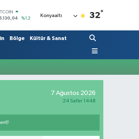
°
ITCOIN
32
Konyaaltı
5.130,04
%1.2
OLAR
7,7106
%0.17
URO
in
Bölge
Kültür & Sanat
5,1652
%0.27
TERLİN
4,4046
%0.35
RAM ALTIN
618.49
%2.12
İST100
3.773
%-19
7 Ağustos 2026
24 Safer 1448
rif)