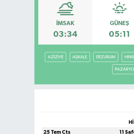
Güncel
İMSAK
GÜNEŞ
Kültür & Sanat
03:34
05:11
Magazin
Resmi İlan
AZİZİYE
AŞKALE
ERZURUM
HINI
PAZARYO
Sağlık & Yaşam
Siyaset
Spor
Hİ
25 Tem Cts
11 Sa