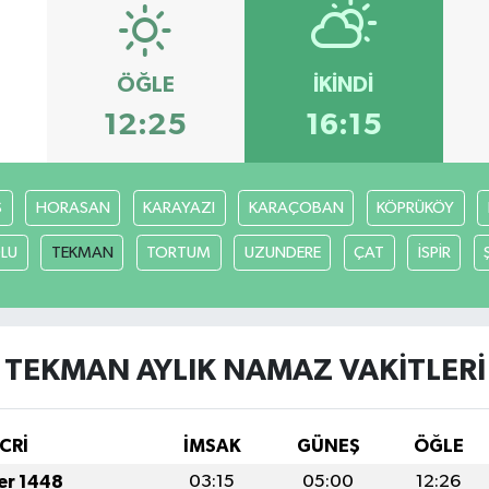
ÖĞLE
İKINDI
12:25
16:15
S
HORASAN
KARAYAZI
KARAÇOBAN
KÖPRÜKÖY
LU
TEKMAN
TORTUM
UZUNDERE
ÇAT
İSPİR
TEKMAN AYLIK NAMAZ VAKITLERI
CRİ
İMSAK
GÜNEŞ
ÖĞLE
fer 1448
03:15
05:00
12:26