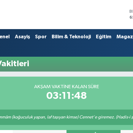
B
6
D
4
E
enel
Asayiş
Spor
Bilim & Teknoloji
Eğitim
Magaz
5
S
6
G
kitleri
6
B
1
AKŞAM VAKTINE KALAN SÜRE
03:11:48
mâm (koğuculuk yapan, laf taşıyan kimse) Cennet'e giremez. (Hadis-i şe