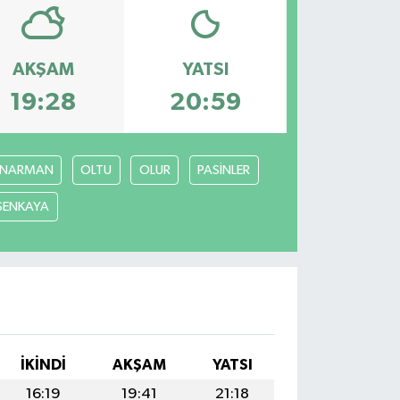
AKŞAM
YATSI
19:28
20:59
NARMAN
OLTU
OLUR
PASİNLER
ŞENKAYA
İKINDI
AKŞAM
YATSI
16:19
19:41
21:18