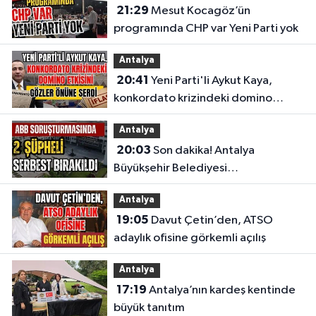
21:29
Mesut Kocagöz’ün
programında CHP var Yeni Parti yok
Antalya
20:41
Yeni Parti'li Aykut Kaya,
konkordato krizindeki domino
etkisini gözler önüne serdi
Antalya
20:03
Son dakika! Antalya
Büyükşehir Belediyesi
soruşturmasında 2 şüpheli serbest
Antalya
bırakıldı
19:05
Davut Çetin’den, ATSO
adaylık ofisine görkemli açılış
Antalya
17:19
Antalya’nın kardeş kentinde
büyük tanıtım