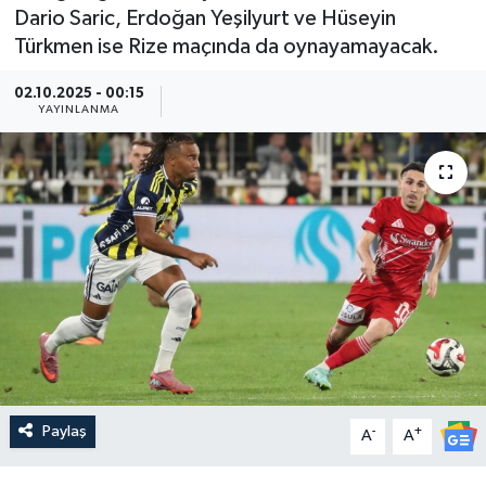
Dario Saric, Erdoğan Yeşilyurt ve Hüseyin
Güncel
Türkmen ise Rize maçında da oynayamayacak.
Kültür & Sanat
02.10.2025 - 00:15
YAYINLANMA
Magazin
Resmi İlan
Sağlık & Yaşam
Siyaset
Spor
Paylaş
-
+
A
A