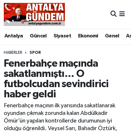
Antalya
Antalya Nöbetçi Eczaneler
Antalya
Güncel
Siyaset
Ekonomi
Genel
A
Asayiş
Antalya Hava Durumu
Bilim & Teknoloji
Antalya Namaz Vakitleri
HABERLER
SPOR
Fenerbahçe maçında
Bölge
Antalya Trafik Yoğunluk Haritası
sakatlanmıştı… O
futbolcudan sevindirici
EĞİTİM
Süper Lig Puan Durumu ve Fikstür
haber geldi
Ekonomi
Tüm Manşetler
Fenerbahçe maçının ilk yarısında sakatlanarak
Genel
Son Dakika Haberleri
oyundan çıkmak zorunda kalan Abdülkadir
Ömür’ün yapılan kontrollerde durumunun iyi
Görüntülü Haber
Haber Arşivi
olduğu öğrenildi. Veysel Sarı, Bahadır Öztürk,