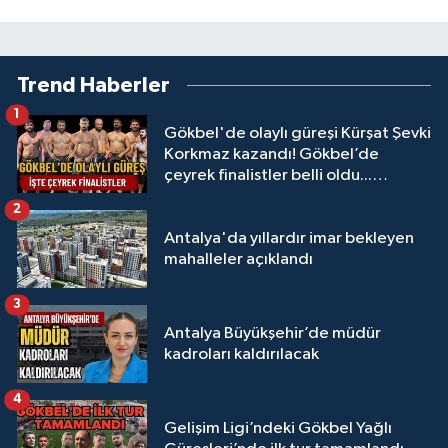
Trend Haberler
1
Gökbel'de olaylı güreşi Kürşat Şevki
Korkmaz kazandı! Gökbel’de
çeyrek finalistler belli oldu...
Megastar Ali Gürbüz elendi!
2
Antalya'da yıllardır imar bekleyen
mahalleler açıklandı
3
Antalya Büyükşehir’de müdür
kadroları kaldırılacak
4
Gelişim Ligi’ndeki Gökbel Yağlı