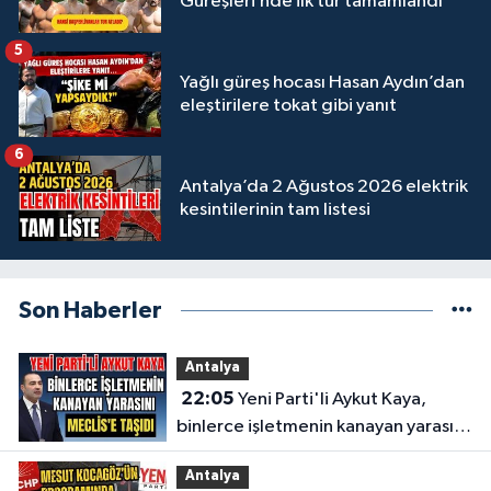
Güreşleri’nde ilk tur tamamlandı
5
Yağlı güreş hocası Hasan Aydın’dan
eleştirilere tokat gibi yanıt
6
Antalya’da 2 Ağustos 2026 elektrik
kesintilerinin tam listesi
Son Haberler
Antalya
22:05
Yeni Parti'li Aykut Kaya,
binlerce işletmenin kanayan yarasını
Meclis'e taşıdı
Antalya