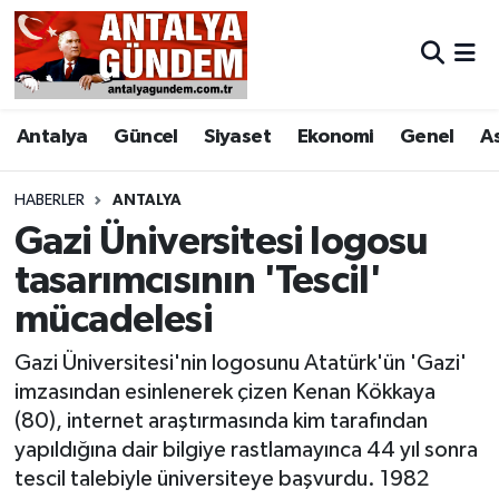
Antalya
Antalya Nöbetçi Eczaneler
Antalya
Güncel
Siyaset
Ekonomi
Genel
A
Asayiş
Antalya Hava Durumu
Bilim & Teknoloji
Antalya Namaz Vakitleri
HABERLER
ANTALYA
Gazi Üniversitesi logosu
Bölge
Antalya Trafik Yoğunluk Haritası
tasarımcısının 'Tescil'
mücadelesi
EĞİTİM
Süper Lig Puan Durumu ve Fikstür
Gazi Üniversitesi'nin logosunu Atatürk'ün 'Gazi'
Ekonomi
Tüm Manşetler
imzasından esinlenerek çizen Kenan Kökkaya
(80), internet araştırmasında kim tarafından
Genel
Son Dakika Haberleri
yapıldığına dair bilgiye rastlamayınca 44 yıl sonra
tescil talebiyle üniversiteye başvurdu. 1982
Görüntülü Haber
Haber Arşivi