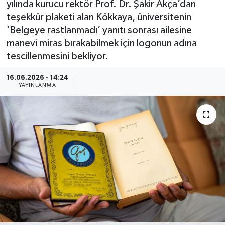
yılında kurucu rektör Prof. Dr. Şakir Akça’dan
teşekkür plaketi alan Kökkaya, üniversitenin
Güncel
'Belgeye rastlanmadı’ yanıtı sonrası ailesine
manevi miras bırakabilmek için logonun adına
Kültür & Sanat
tescillenmesini bekliyor.
Magazin
16.06.2026 - 14:24
YAYINLANMA
Resmi İlan
Sağlık & Yaşam
Siyaset
Spor