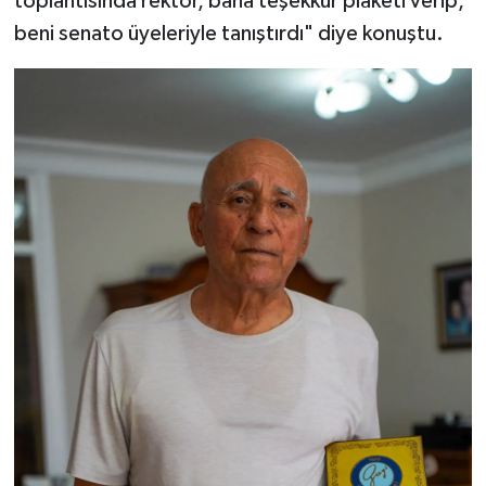
toplantısında rektör, bana teşekkür plaketi verip,
beni senato üyeleriyle tanıştırdı" diye konuştu.