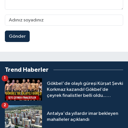
Gönder
Trend Haberler
1
Gökbel'de olaylı güreşi Kürşat Şevki
Korkmaz kazandı! Gökbel’de
çeyrek finalistler belli oldu...
Megastar Ali Gürbüz elendi!
2
Antalya'da yıllardır imar bekleyen
mahalleler açıklandı