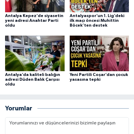
Antalya Kepez’de siyasetin
Antalyaspor’un 1. Lig’deki
yeni adresi Anahtar Parti
ilk maçı öncesi Muhittin
oldu
Böcek’ten destek
Antalya’da kaliteli balığın
Yeni Partili Coşar’dan çocuk
adresi Düden Balık Çarşısı
yasasına tepki
oldu
Yorumlar