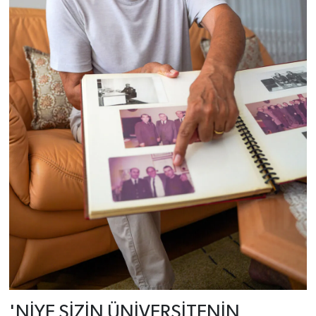
'NİYE SİZİN ÜNİVERSİTENİN