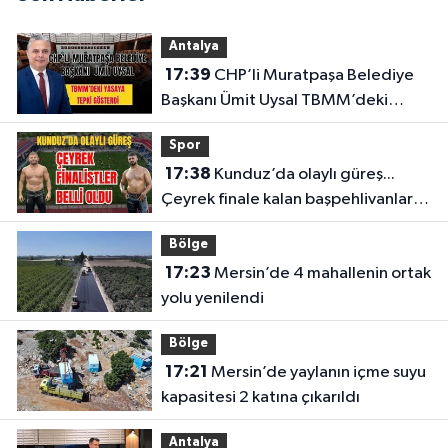
Antalya
17:39
CHP’li Muratpaşa Belediye
Başkanı Ümit Uysal TBMM’deki
yasaya tepki gösterdi
Spor
17:38
Kunduz’da olaylı güreş...
Çeyrek finale kalan başpehlivanlar
belli oldu
Bölge
17:23
Mersin’de 4 mahallenin ortak
yolu yenilendi
Bölge
17:21
Mersin’de yaylanın içme suyu
kapasitesi 2 katına çıkarıldı
Antalya