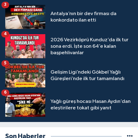
3
Antalya’nın bir dev firması da
konkordato ilan etti
4
2026 Vezirköprü Kunduz’da ilk tur
sona erdi. İşte son 64’e kalan
başpehlivanlar
5
Gelişim Ligi’ndeki Gökbel Yağlı
Güreşleri’nde ilk tur tamamlandı
6
Yağlı güreş hocası Hasan Aydın’dan
eleştirilere tokat gibi yanıt
Son Haberler