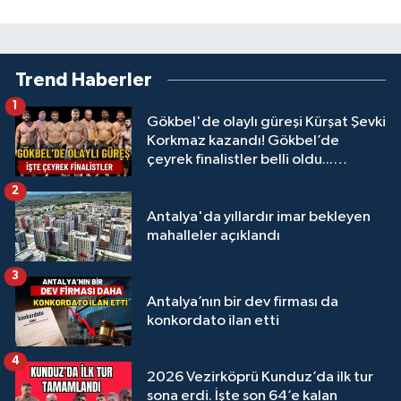
Trend Haberler
1
Gökbel'de olaylı güreşi Kürşat Şevki
Korkmaz kazandı! Gökbel’de
çeyrek finalistler belli oldu...
Megastar Ali Gürbüz elendi!
2
Antalya'da yıllardır imar bekleyen
mahalleler açıklandı
3
Antalya’nın bir dev firması da
konkordato ilan etti
4
2026 Vezirköprü Kunduz’da ilk tur
sona erdi. İşte son 64’e kalan