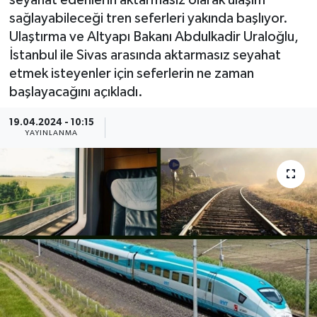
seyahat edenlerin aktarmasız olarak ulaşım
sağlayabileceği tren seferleri yakında başlıyor.
Güncel
Ulaştırma ve Altyapı Bakanı Abdulkadir Uraloğlu,
İstanbul ile Sivas arasında aktarmasız seyahat
Kültür & Sanat
etmek isteyenler için seferlerin ne zaman
başlayacağını açıkladı.
Magazin
19.04.2024 - 10:15
Resmi İlan
YAYINLANMA
Sağlık & Yaşam
Siyaset
Spor