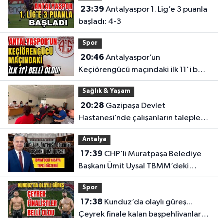
23:39
Antalyaspor 1. Lig’e 3 puanla
başladı: 4-3
Spor
20:46
Antalyaspor’un
Keçiörengücü maçındaki ilk 11'i belli
oldu!
Sağlık & Yaşam
20:28
Gazipaşa Devlet
Hastanesi’nde çalışanların talepleri
masaya yatırıldı
Antalya
17:39
CHP’li Muratpaşa Belediye
Başkanı Ümit Uysal TBMM’deki
yasaya tepki gösterdi
Spor
17:38
Kunduz’da olaylı güreş...
Çeyrek finale kalan başpehlivanlar