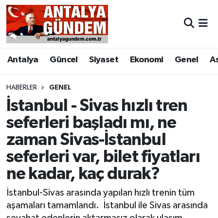
Antalya
Antalya Nöbetçi Eczaneler
Antalya
Güncel
Siyaset
Ekonomi
Genel
A
Asayiş
Antalya Hava Durumu
Bilim & Teknoloji
Antalya Namaz Vakitleri
HABERLER
GENEL
İstanbul - Sivas hızlı tren
Bölge
Antalya Trafik Yoğunluk Haritası
seferleri başladı mı, ne
zaman Sivas-İstanbul
EĞİTİM
Süper Lig Puan Durumu ve Fikstür
seferleri var, bilet fiyatları
Ekonomi
Tüm Manşetler
ne kadar, kaç durak?
Genel
Son Dakika Haberleri
İstanbul-Sivas arasında yapılan hızlı trenin tüm
aşamaları tamamlandı. İstanbul ile Sivas arasında
Görüntülü Haber
Haber Arşivi