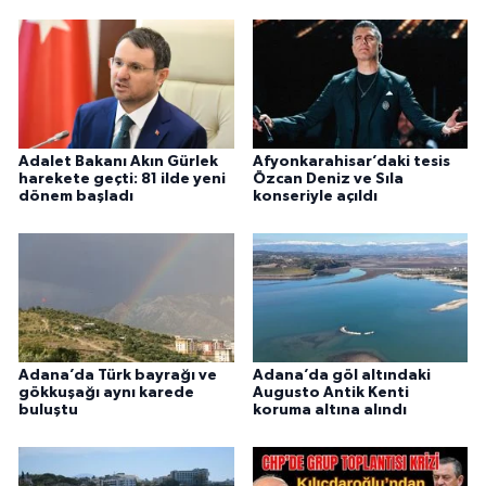
Adalet Bakanı Akın Gürlek
Afyonkarahisar’daki tesis
harekete geçti: 81 ilde yeni
Özcan Deniz ve Sıla
dönem başladı
konseriyle açıldı
Adana’da Türk bayrağı ve
Adana’da göl altındaki
gökkuşağı aynı karede
Augusto Antik Kenti
buluştu
koruma altına alındı