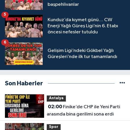
başpehlivanlar
5
Kunduz’da kıymet günü… CW
Enerji Yağlı Güreş Ligi’nin 6. Etabı
öncesi nefesler tutuldu
6
Gelişim Ligi’ndeki Gökbel Yağlı
Güreşleri’nde ilk tur tamamlandı
Son Haberler
Antalya
02:00
Finike’de CHP ile Yeni Parti
arasında bina gerilimi sona erdi
Spor