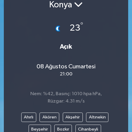
Konya
Güncel
°
Kültür & Sanat
23
Magazin
Açık
Resmi İlan
08 Ağustos Cumartesi
Sağlık & Yaşam
21:00
Siyaset
Nem: %42, Basınç: 1010 hpa hPa,
Spor
Rüzgar: 4.31 m/s
Ahırlı
Akören
Akşehir
Altınekin
Beyşehir
Bozkır
Cihanbeyli