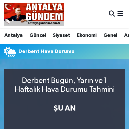
Antalya
Antalya Nöbetçi Eczaneler
Antalya
Güncel
Siyaset
Ekonomi
Genel
A
Asayiş
Antalya Hava Durumu
Bilim & Teknoloji
Antalya Namaz Vakitleri
Derbent Hava Durumu
Bölge
Antalya Trafik Yoğunluk Haritası
Derbent Bugün, Yarın ve 1
EĞİTİM
Süper Lig Puan Durumu ve Fikstür
Haftalık Hava Durumu Tahmini
Ekonomi
Tüm Manşetler
ŞU AN
Genel
Son Dakika Haberleri
Görüntülü Haber
Haber Arşivi