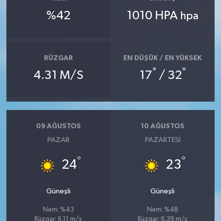
%42
1010 HPA
hpa
RÜZGAR
EN DÜŞÜK / EN YÜKSEK
°
°
4.31 M/S
17
/ 32
09 AĞUSTOS
10 AĞUSTOS
PAZAR
PAZARTESI
°
°
24
23
Güneşli
Güneşli
Nem: %43
Nem: %48
Rüzgar: 6.11 m/s
Rüzgar: 6.39 m/s