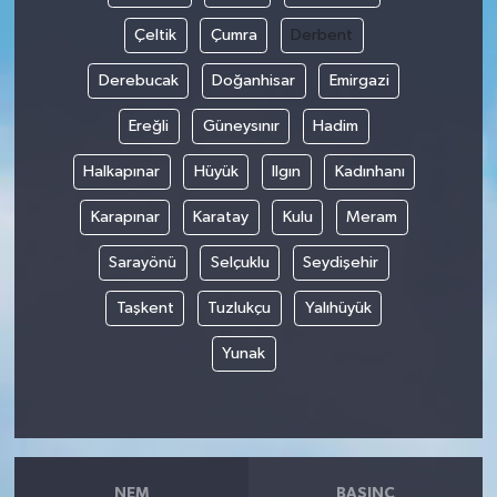
Çeltik
Çumra
Derbent
Derebucak
Doğanhisar
Emirgazi
Ereğli
Güneysınır
Hadim
Halkapınar
Hüyük
Ilgın
Kadınhanı
Karapınar
Karatay
Kulu
Meram
Sarayönü
Selçuklu
Seydişehir
Taşkent
Tuzlukçu
Yalıhüyük
Yunak
NEM
BASINÇ