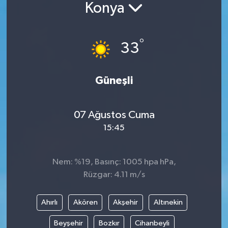
Konya
Güncel
°
Kültür & Sanat
33
Magazin
Güneşli
Resmi İlan
07 Ağustos Cuma
Sağlık & Yaşam
15:45
Siyaset
Nem: %19, Basınç: 1005 hpa hPa,
Spor
Rüzgar: 4.11 m/s
Ahırlı
Akören
Akşehir
Altınekin
Beyşehir
Bozkır
Cihanbeyli