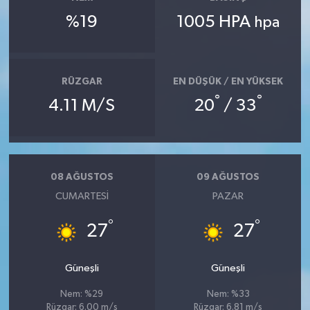
%19
1005 HPA
hpa
RÜZGAR
EN DÜŞÜK / EN YÜKSEK
°
°
4.11 M/S
20
/ 33
08 AĞUSTOS
09 AĞUSTOS
CUMARTESI
PAZAR
°
°
27
27
Güneşli
Güneşli
Nem: %29
Nem: %33
Rüzgar: 6.00 m/s
Rüzgar: 6.81 m/s