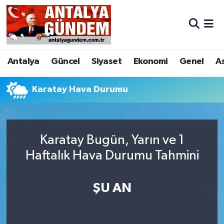
Antalya
Antalya Nöbetçi Eczaneler
Antalya
Güncel
Siyaset
Ekonomi
Genel
A
Asayiş
Antalya Hava Durumu
Bilim & Teknoloji
Antalya Namaz Vakitleri
Karatay Hava Durumu
Bölge
Antalya Trafik Yoğunluk Haritası
Karatay Bugün, Yarın ve 1
EĞİTİM
Süper Lig Puan Durumu ve Fikstür
Haftalık Hava Durumu Tahmini
Ekonomi
Tüm Manşetler
ŞU AN
Genel
Son Dakika Haberleri
Görüntülü Haber
Haber Arşivi