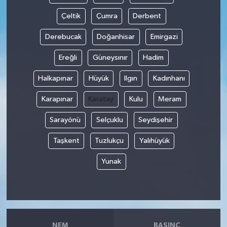
Çeltik
Çumra
Derbent
Derebucak
Doğanhisar
Emirgazi
Ereğli
Güneysınır
Hadim
Halkapınar
Hüyük
Ilgın
Kadınhanı
Karapınar
Karatay
Kulu
Meram
Sarayönü
Selçuklu
Seydişehir
Taşkent
Tuzlukçu
Yalıhüyük
Yunak
NEM
BASINÇ